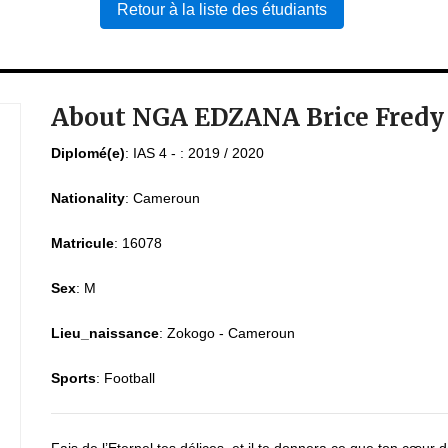
Retour à la liste des étudiants
About NGA EDZANA Brice Fredy
Diplomé(e)
:
IAS 4 - : 2019 / 2020
Nationality
:
Cameroun
Matricule
:
16078
Sex
:
M
Lieu_naissance
:
Zokogo - Cameroun
Sports
:
Football