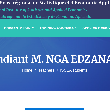
 Sous-régional de Statistique et d'Economie Appl
al Institute of Statistics and Applied Economics
Subregional de Estadística y de Economía Aplicada
PRESENTATION
TRAINING COURSES
APPLIED RESE
'étudiant M. NGA EDZANA
Home
Teachers
ISSEA students