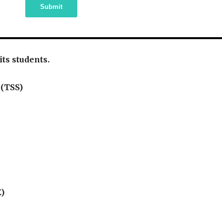
Submit
 its students.
 (TSS)
E)