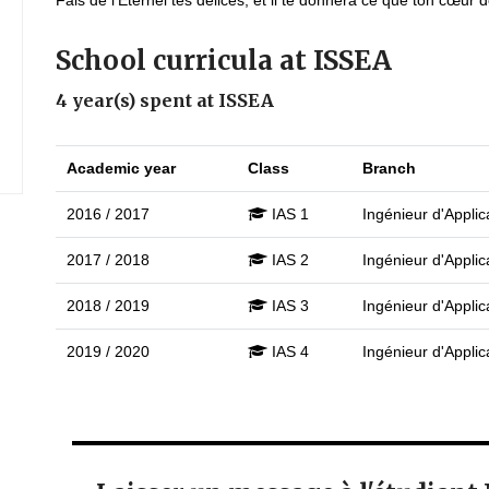
Fais de l’Eternel tes délices, et il te donnera ce que ton cœur d
School curricula at ISSEA
4 year(s) spent at ISSEA
Academic year
Class
Branch
2016 / 2017
IAS 1
Ingénieur d'Applica
2017 / 2018
IAS 2
Ingénieur d'Applica
2018 / 2019
IAS 3
Ingénieur d'Applica
2019 / 2020
IAS 4
Ingénieur d'Applica