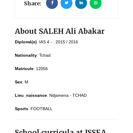
Share:
About SALEH Ali Abakar
Diplomé(e)
:
IAS 4 - : 2015 / 2016
Nationality
:
Tchad
Matricule
:
12056
Sex
:
M
Lieu_naissance
:
Ndjamena - TCHAD
Sports
:
FOOTBALL
School curricula at ISSEA