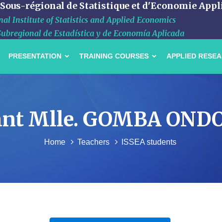
 Sous-régional de Statistique et d'Economie Appl
al Institute of Statistics and Applied Economics
Subregional de Estadística y de Economía Aplicada
PRESENTATION
TRAINING COURSES
APPLIED RESE
udiant Mlle. GOMBA O
Home
Teachers
ISSEA students