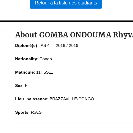
Retour à la liste des étudiants
About GOMBA ONDOUMA Rhyv
Diplomé(e)
:
IAS 4 - : 2018 / 2019
Nationality
:
Congo
Matricule
:
11TSS11
Sex
:
F
Lieu_naissance
:
BRAZZAVILLE-CONGO
Sports
:
R.A.S