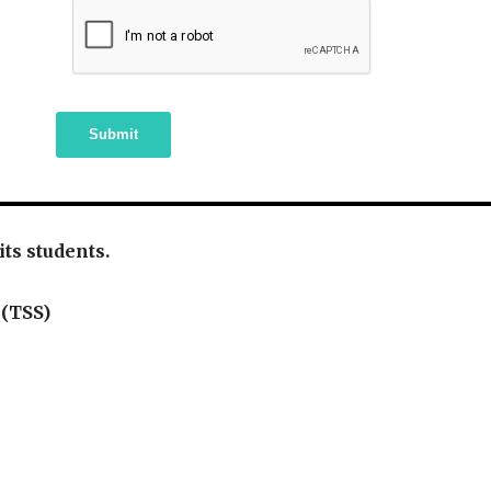
Submit
 its students.
 (TSS)