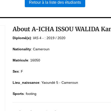
Retour à la liste des étudiants
About A-ICHA ISSOU WALIDA Ka
Diplomé(e)
:
IAS 4 - : 2019 / 2020
Nationality
:
Cameroun
Matricule
:
16050
Sex
:
F
Lieu_naissance
:
Yaoundé 5 - Cameroun
Sports
:
footing