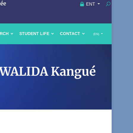
uée
ENT
ARCH
STUDENT LIFE
CONTACT
(EN)
OU WALIDA Kangué