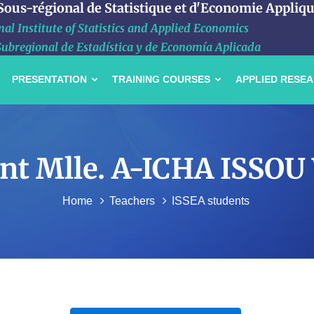
 Sous-régional de Statistique et d'Economie Appliq
al Institute of Statistics and Applied Economics
Subregional de Estadística y de Economía Aplicada
PRESENTATION
TRAINING COURSES
APPLIED RESE
diant Mlle. A-ICHA ISS
Home
Teachers
ISSEA students