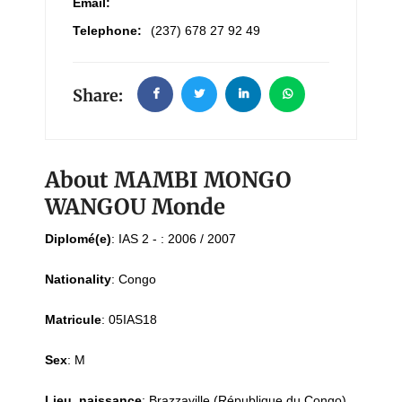
Email:
Telephone:
(237) 678 27 92 49
Share:
About MAMBI MONGO
WANGOU Monde
Diplomé(e)
:
IAS 2 - : 2006 / 2007
Nationality
:
Congo
Matricule
:
05IAS18
Sex
:
M
Lieu_naissance
:
Brazzaville (République du Congo)