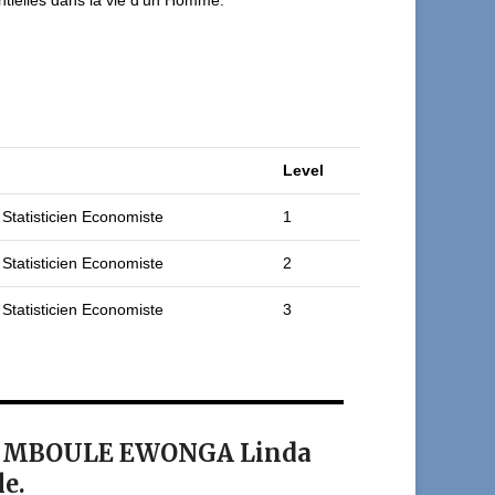
ntielles dans la vie d'un Homme.
Level
 Statisticien Economiste
1
 Statisticien Economiste
2
 Statisticien Economiste
3
ant MBOULE EWONGA Linda
le.