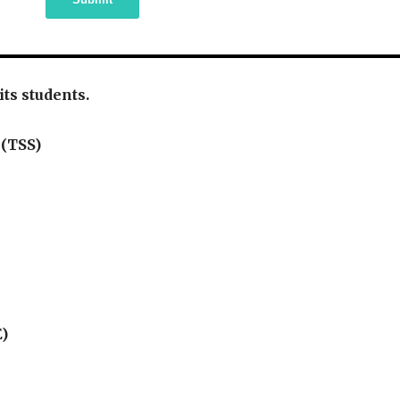
 its students.
 (TSS)
E)