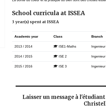
La bonté du coeur et la pratique du bien sont des choses esse
School curricula at ISSEA
3 year(s) spent at ISSEA
Academic year
Class
Branch
2013 / 2014
ISE1-Maths
Ingenieur
2014 / 2015
ISE 2
Ingenieur
2015 / 2016
ISE 3
Ingenieur
Laisser un message à l'étudi
Christel