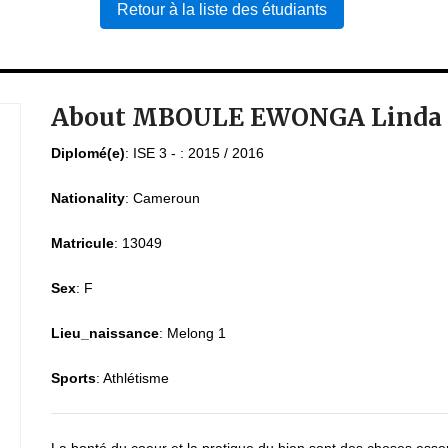
Retour à la liste des étudiants
About MBOULE EWONGA Linda C
Diplomé(e)
:
ISE 3 - : 2015 / 2016
Nationality
:
Cameroun
Matricule
:
13049
Sex
:
F
Lieu_naissance
:
Melong 1
Sports
:
Athlétisme