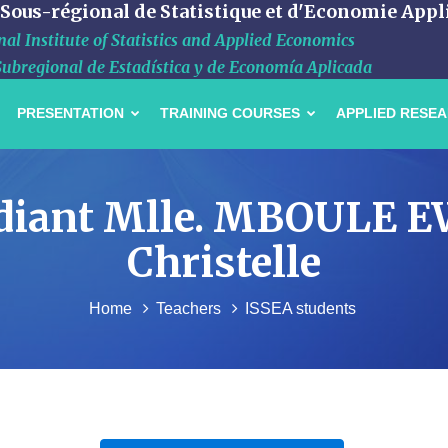
 Sous-régional de Statistique et d'Economie Appl
al Institute of Statistics and Applied Economics
Subregional de Estadística y de Economía Aplicada
PRESENTATION
TRAINING COURSES
APPLIED RESE
étudiant Mlle. MBOULE
Christelle
Home
Teachers
ISSEA students