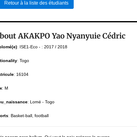
Retour à la liste des étudiants
bout AKAKPO Yao Nyanyuie Cédric
plomé(e)
:
ISE1-Eco - : 2017 / 2018
tionality
:
Togo
tricule
:
16104
x
:
M
eu_naissance
:
Lomé - Togo
orts
:
Basket-ball, football