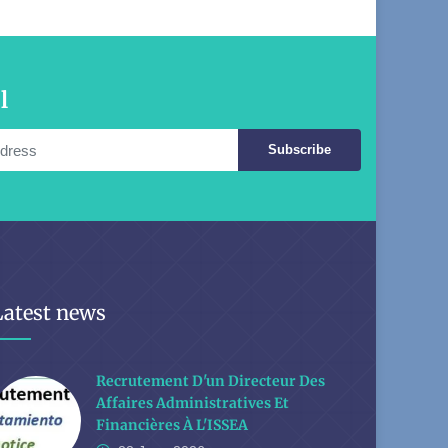
l
Subscribe
Latest news
Recrutement D'un Directeur Des
Affaires Administratives Et
Financières À L'ISSEA