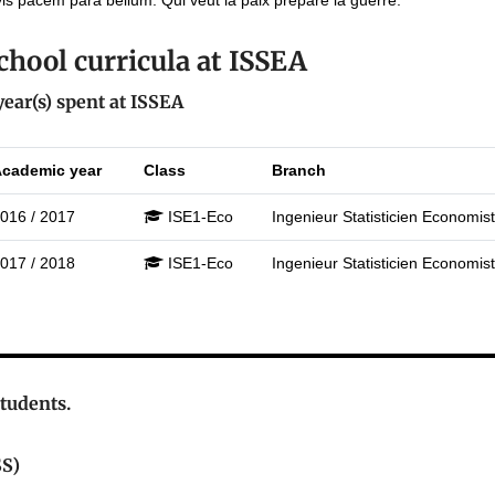
vis pacem para bellum. Qui veut la paix prépare la guerre.
chool curricula at ISSEA
year(s) spent at ISSEA
Academic year
Class
Branch
016 / 2017
ISE1-Eco
Ingenieur Statisticien Economis
017 / 2018
ISE1-Eco
Ingenieur Statisticien Economis
 students.
SS)