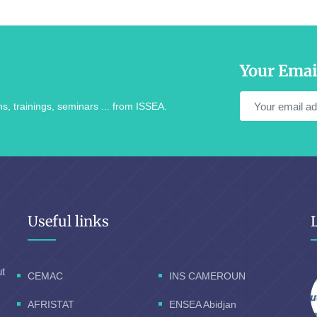
Your Emai
s, trainings, seminars ... from ISSEA.
Useful links
ut
CEMAC
INS CAMEROUN
AFRISTAT
ENSEA Abidjan