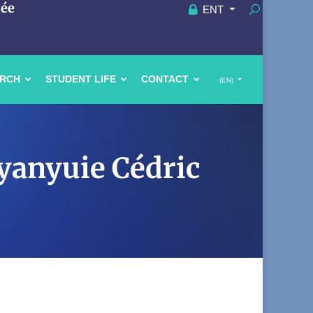
uée
ENT
ARCH
STUDENT LIFE
CONTACT
(EN)
Nyanyuie Cédric