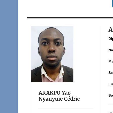
A
Di
Na
Ma
Se
Li
AKAKPO Yao
Sp
Nyanyuie Cédric