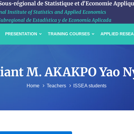
 Sous-régional de Statistique et d'Economie Appliq
al Institute of Statistics and Applied Economics
Subregional de Estadística y de Economía Aplicada
PRESENTATION
TRAINING COURSES
APPLIED RESE
udiant M. AKAKPO Yao 
Home
Teachers
ISSEA students