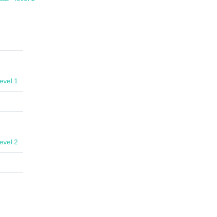
evel 1
evel 2