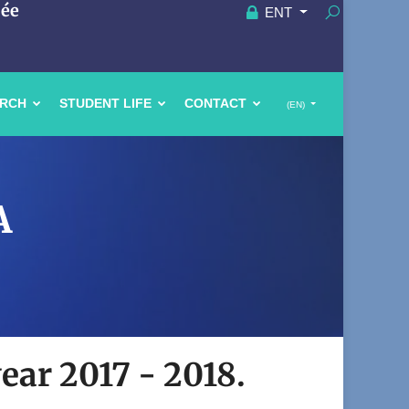
uée
ENT
ARCH
STUDENT LIFE
CONTACT
(EN)
A
year 2017 - 2018.