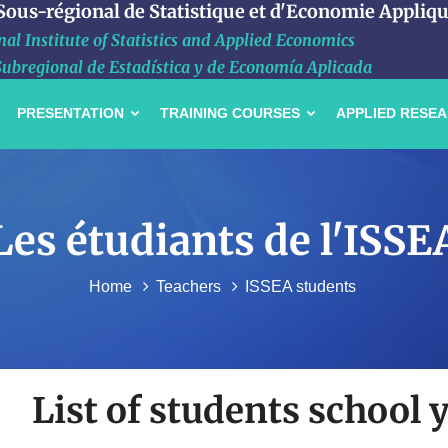
 Sous-régional de Statistique et d'Economie Appliq
al Institute of Statistics and Applied Economics
Subregional de Estadística y de Economía Aplicada
PRESENTATION
TRAINING COURSES
APPLIED RESE
Les étudiants de l'ISSE
Home
Teachers
ISSEA students
List of students school 