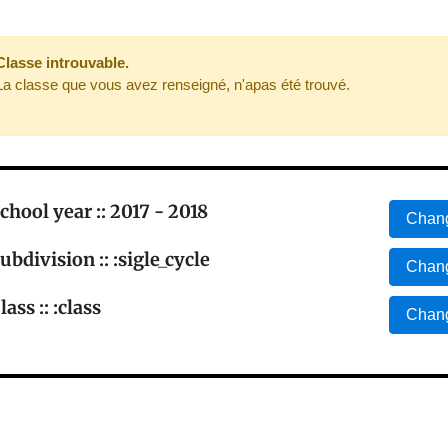
Classe introuvable.
La classe que vous avez renseigné, n'apas été trouvé.
chool year :: 2017 - 2018
Chang
ubdivision :: :sigle_cycle
Chang
lass :: :class
Chang