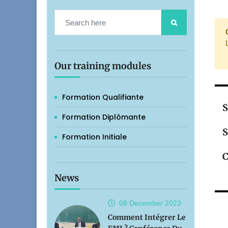
Our training modules
Formation Qualifiante
S
Formation Diplômante
S
Formation Initiale
C
News
08 December
2023
Comment Intégrer Le