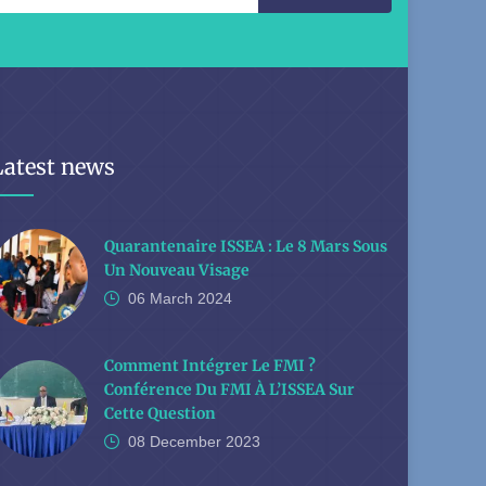
Latest news
Quarantenaire ISSEA : Le 8 Mars Sous
Un Nouveau Visage
06 March
2024
Comment Intégrer Le FMI ?
Conférence Du FMI À L’ISSEA Sur
Cette Question
08 December
2023