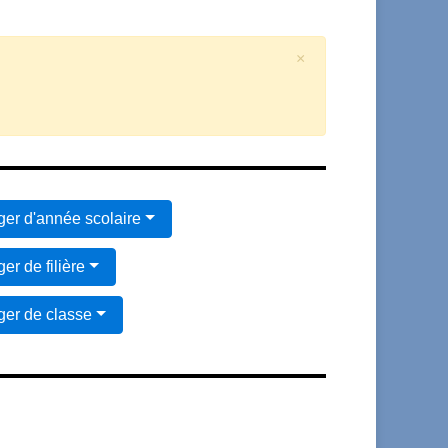
×
er d'année scolaire
er de filière
er de classe