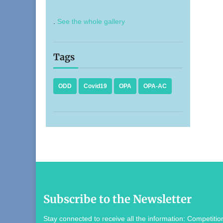
.
See the whole gallery
Tags
ODD
Covid19
OPA
OPA-AC
Subscribe to the Newsletter
Stay connected to receive all the information: Competition