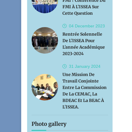
FMI ? Conférence Du
FMI À L’ISSEA Sur
Cette Question
04 December
2023
Rentrée Solennelle
De L'ISSEA Pour
L'année Académique
2023-2024
31 January
2024
Une Mission De
Travail Conjointe
Entre La Commission
De La CEMAC, La
BDEAC Et La BEAC À
L'ISSEA.
Photo gallery