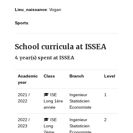
Lieu_naissance
:
Vogan
Sports
:
School curricula at ISSEA
4 year(s) spent at ISSEA
Academic
Class
Branch
Level
year
2021 /
ISE
Ingenieur
1
2022
Long 1ère
Statisticien
année
Economiste
2022 /
ISE
Ingenieur
2
2023
Long
Statisticien
2ème
Economiste