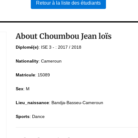
Retour à la liste des étudiants
About Choumbou Jean loïs
Diplomé(e)
:
ISE 3 - : 2017 / 2018
Nationality
:
Cameroun
Matricule
:
15089
Sex
:
M
Lieu_naissance
:
Bandja-Basseu-Cameroun
Sports
:
Dance