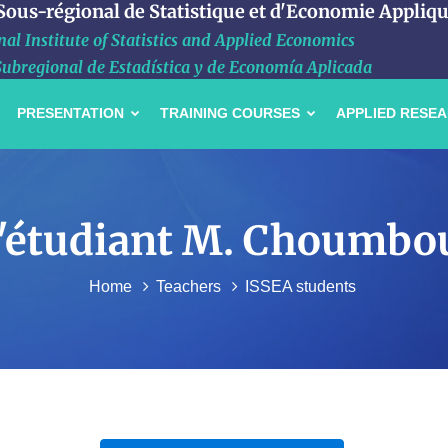
 Sous-régional de Statistique et d'Economie Appliq
al Institute of Statistics and Applied Economics
Subregional de Estadística y de Economía Aplicada
PRESENTATION
TRAINING COURSES
APPLIED RESE
 l'étudiant M. Choumbou
Home
Teachers
ISSEA students