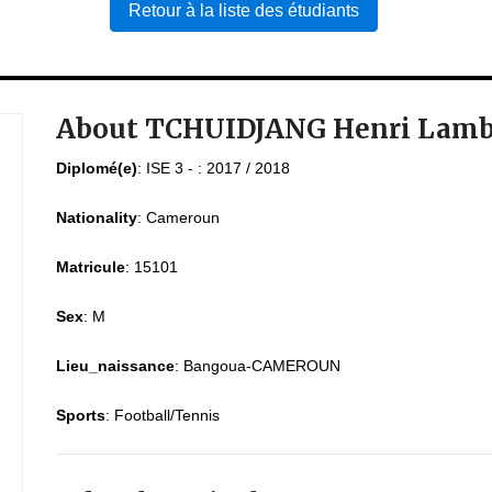
Retour à la liste des étudiants
About TCHUIDJANG Henri Lamb
Diplomé(e)
:
ISE 3 - : 2017 / 2018
Nationality
:
Cameroun
Matricule
:
15101
Sex
:
M
Lieu_naissance
:
Bangoua-CAMEROUN
Sports
:
Football/Tennis