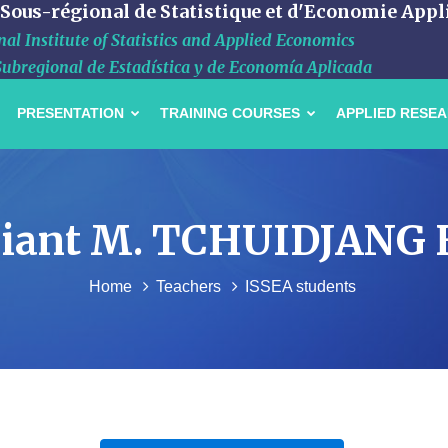
 Sous-régional de Statistique et d'Economie Appl
al Institute of Statistics and Applied Economics
Subregional de Estadística y de Economía Aplicada
PRESENTATION
TRAINING COURSES
APPLIED RESE
tudiant M. TCHUIDJANG
Home
Teachers
ISSEA students