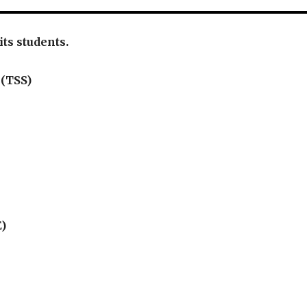
 its students.
 (TSS)
E)