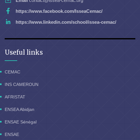
Email
contact@issea-cemac.org
https://www.facebook.com/IsseaCemac/
https://www.linkedin.com/school/issea-cemac/
Useful links
CEMAC
INS CAMEROUN
AFRISTAT
ENSEA Abidjan
ENSAE Sénégal
ENSAE