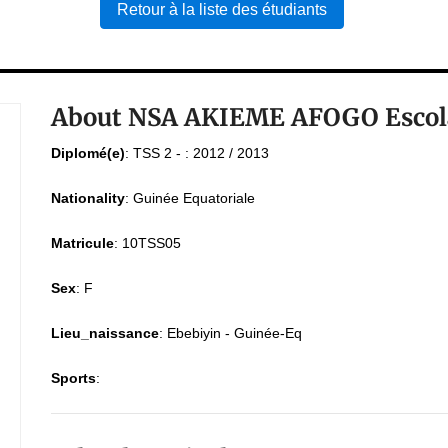
Retour à la liste des étudiants
About NSA AKIEME AFOGO Escola
Diplomé(e)
:
TSS 2 - : 2012 / 2013
Nationality
:
Guinée Equatoriale
Matricule
:
10TSS05
Sex
:
F
Lieu_naissance
:
Ebebiyin - Guinée-Eq
Sports
: