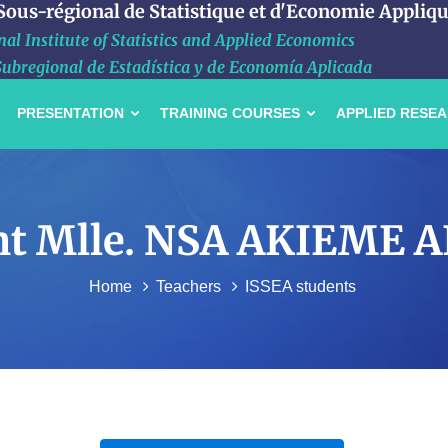
 Sous-régional de Statistique et d'Economie Appliq
al Institute of Statistics and Applied Economics
Subregional de Estadística y de Economía Aplicada
PRESENTATION
TRAINING COURSES
APPLIED RESE
iant Mlle. NSA AKIEME 
Home
Teachers
ISSEA students