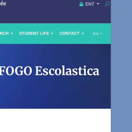
uée
ENT
ARCH
STUDENT LIFE
CONTACT
(EN)
AFOGO Escolastica