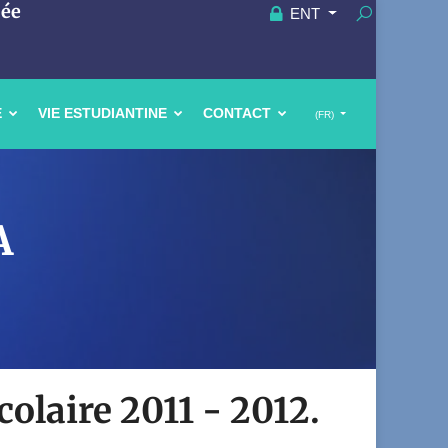
uée
ENT
E
VIE ESTUDIANTINE
CONTACT
(FR)
A
colaire 2011 - 2012.