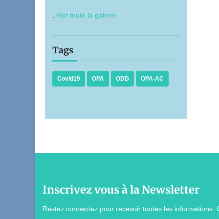
.
Voir toute la galerie
Tags
Covid19
OPA
ODD
OPA-AC
Inscrivez vous à la Newsletter
Restez connectez pour recevoir toutes les informations: 