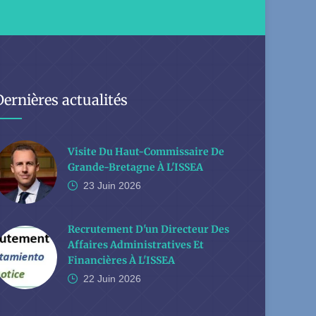
Dernières actualités
Visite Du Haut-Commissaire De
Grande-Bretagne À L'ISSEA
23 Juin
2026
Recrutement D'un Directeur Des
Affaires Administratives Et
Financières À L'ISSEA
22 Juin
2026