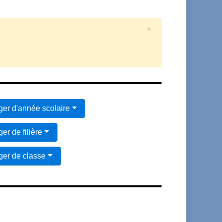
×
er d'année scolaire
er de filière
er de classe