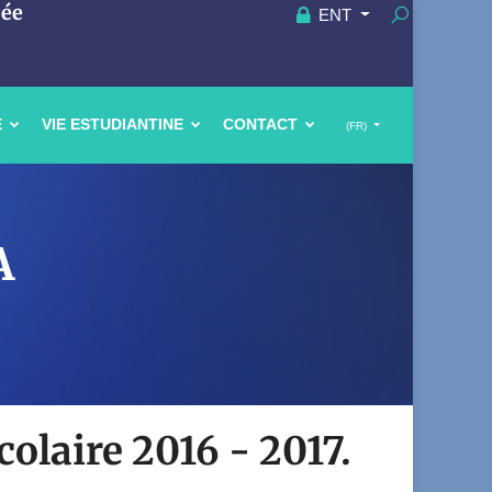
uée
ENT
E
VIE ESTUDIANTINE
CONTACT
(FR)
A
colaire 2016 - 2017.