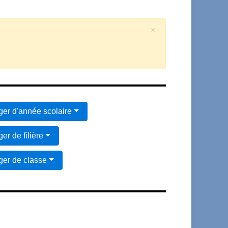
×
er d'année scolaire
er de filière
er de classe