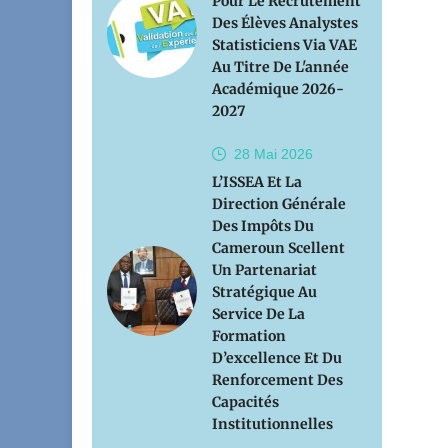
Pour Le Recrutement
Des Élèves Analystes
Statisticiens Via VAE
Au Titre De L'année
Académique 2026-
2027
28 Mai
2026
L’ISSEA Et La
Direction Générale
Des Impôts Du
Cameroun Scellent
Un Partenariat
Stratégique Au
Service De La
Formation
D’excellence Et Du
Renforcement Des
Capacités
Institutionnelles