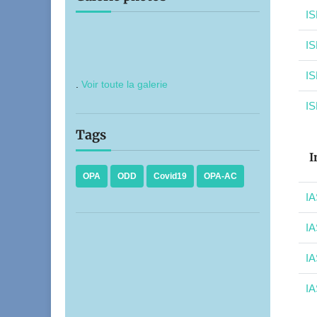
IS
IS
IS
.
Voir toute la galerie
IS
Tags
I
OPA
ODD
Covid19
OPA-AC
IA
IA
IA
IA