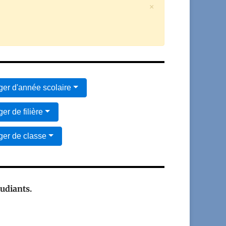
×
er d'année scolaire
er de filière
er de classe
tudiants.