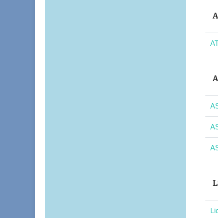
A
AT
A
AS
AS
AS
L
Li