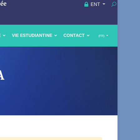
uée
ENT
E
VIE ESTUDIANTINE
CONTACT
(FR)
A