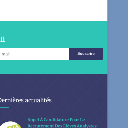
il
Souscrire
Dernières actualités
Appel À Candidature Pour Le
Recrutement Des Élèves Analystes