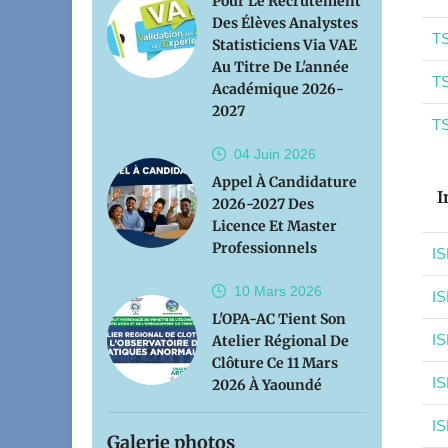
Pour Le Recrutement
Des Élèves Analystes
TS
Statisticiens Via VAE
Au Titre De L'année
TS
Académique 2026-
2027
TS
04 Juin
2026
Appel À Candidature
I
2026-2027 Des
Licence Et Master
Professionnels
IS
10 Mars
2026
IS
L'OPA-AC Tient Son
IS
Atelier Régional De
Clôture Ce 11 Mars
IS
2026 À Yaoundé
IS
Galerie photos