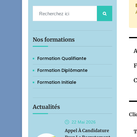
Nos formations
A
Formation Qualifiante
F
Formation Diplômante
C
Formation Initiale
Actualités
Cli
22 Mai
2026
Appel À Candidature
T