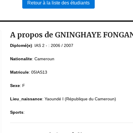
Retour à la liste des étudiants
A propos de GNINGHAYE FONGAN
Diplomé(e)
:
IAS 2 - : 2006 / 2007
Nationalite
:
Cameroun
Matricule
:
05IAS13
Sexe
:
F
Lieu_naissance
:
Yaoundé I (République du Cameroun)
Sports
: