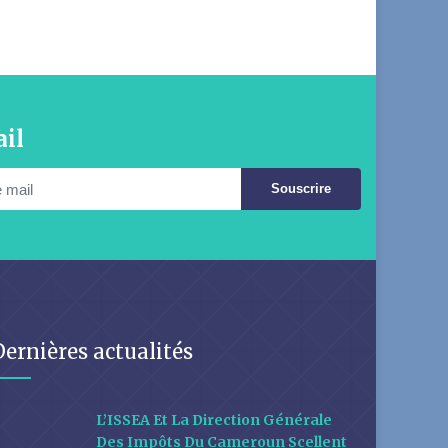
il
Souscrire
Dernières actualités
L’ISSEA Et La Direction Générale
Des Impôts Du Cameroun Scellent