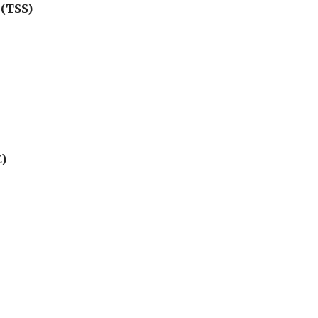
 (TSS)
E)