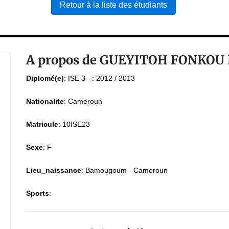
Retour à la liste des étudiants
A propos de GUEYITOH FONKOU 
Diplomé(e)
:
ISE 3 - : 2012 / 2013
Nationalite
:
Cameroun
Matricule
:
10ISE23
Sexe
:
F
Lieu_naissance
:
Bamougoum - Cameroun
Sports
: