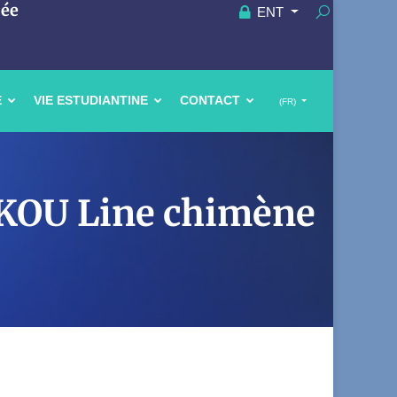
uée
ENT
E
VIE ESTUDIANTINE
CONTACT
(FR)
NKOU Line chimène