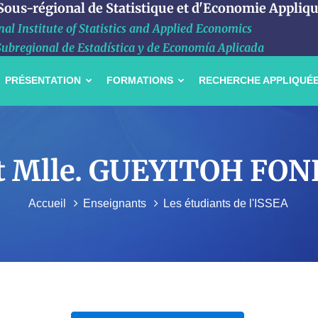
 Sous-régional de Statistique et d'Economie Appliq
al Institute of Statistics and Applied Economics
Subregional de Estadística y de Economía Aplicada
PRÉSENTATION
FORMATIONS
RECHERCHE APPLIQUÉ
iant Mlle. GUEYITOH FO
Accueil
Enseignants
Les étudiants de l'ISSEA