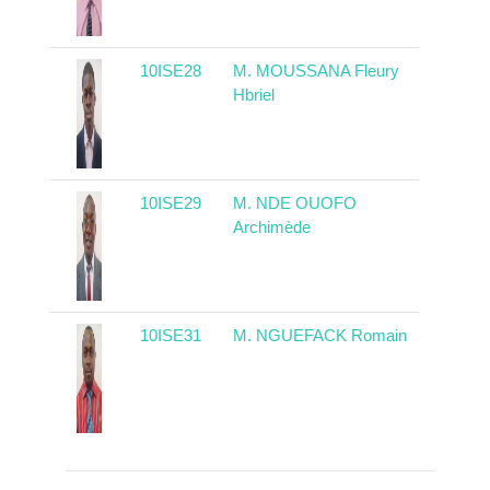
10ISE28
M. MOUSSANA Fleury
Cong
Hbriel
10ISE29
M. NDE OUOFO
Came
Archimède
10ISE31
M. NGUEFACK Romain
Came