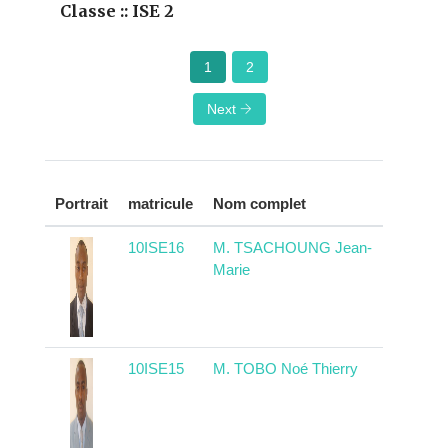
Classe :: ISE 2
1
2
Next
Pays
Portrait
matricule
Nom complet
d'ori
10ISE16
M. TSACHOUNG Jean-
Came
Marie
10ISE15
M. TOBO Noé Thierry
Came