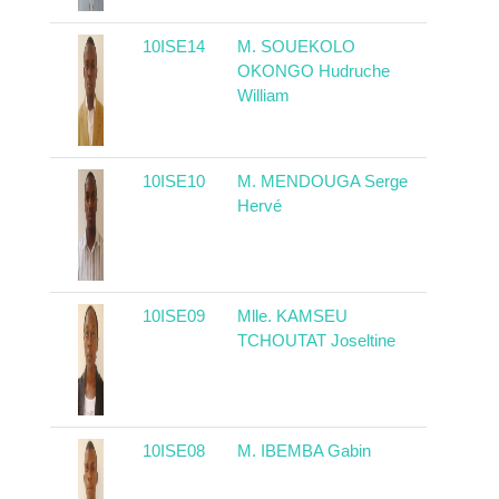
10ISE14
M. SOUEKOLO
Cong
OKONGO Hudruche
William
10ISE10
M. MENDOUGA Serge
Came
Hervé
10ISE09
Mlle. KAMSEU
Came
TCHOUTAT Joseltine
10ISE08
M. IBEMBA Gabin
Cong