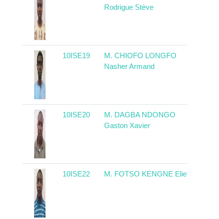
Rodrigue Stève
10ISE19
M. CHIOFO LONGFO
Came
Nasher Armand
10ISE20
M. DAGBA NDONGO
Came
Gaston Xavier
10ISE22
M. FOTSO KENGNE Elie
Came