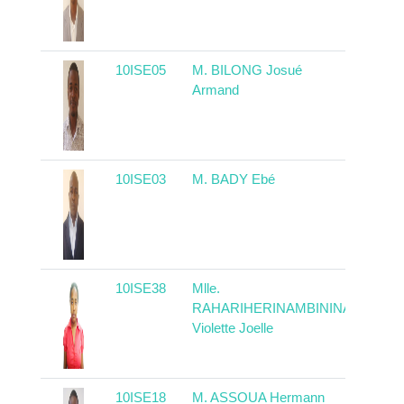
10ISE05
M. BILONG Josué
Came
Armand
10ISE03
M. BADY Ebé
Tchad
10ISE38
Mlle.
Mada
RAHARIHERINAMBININA
Violette Joelle
10ISE18
M. ASSOUA Hermann
Came