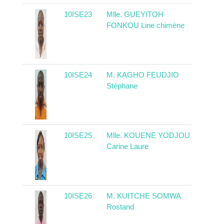
10ISE23
Mlle. GUEYITOH
Came
FONKOU Line chimène
10ISE24
M. KAGHO FEUDJIO
Came
Stéphane
10ISE25
Mlle. KOUENE YODJOU
Came
Carine Laure
10ISE26
M. KUITCHE SOMWA
Came
Rostand