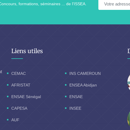
Concours, formations, séminaires ... de l'ISSEA.
Liens utiles
ut
CEMAC
INS CAMEROUN
AFRISTAT
ENSEA Abidjan
ENSAE Sénégal
ENSAE
CAPESA
INSEE
AUF