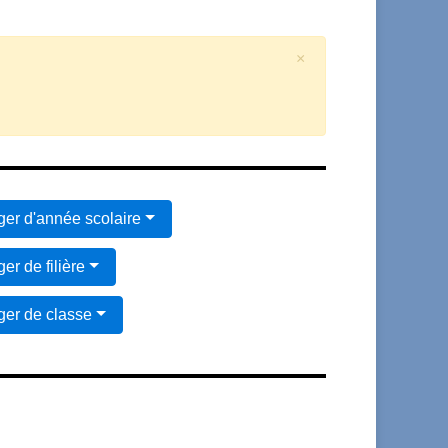
×
er d'année scolaire
er de filière
er de classe