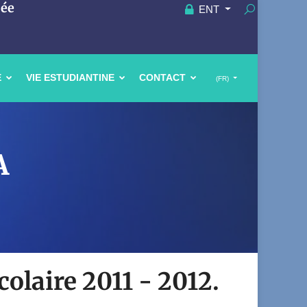
uée
ENT
E
VIE ESTUDIANTINE
CONTACT
(FR)
A
colaire 2011 - 2012.