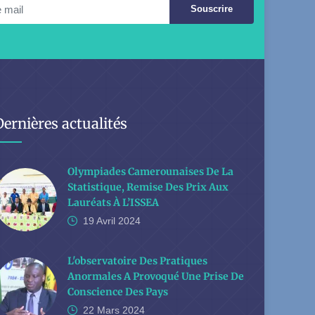
Souscrire
Dernières actualités
Olympiades Camerounaises De La
Statistique, Remise Des Prix Aux
Lauréats À L’ISSEA
19 Avril
2024
L'observatoire Des Pratiques
Anormales A Provoqué Une Prise De
Conscience Des Pays
22 Mars
2024