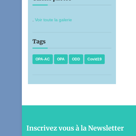
.
Voir toute la galerie
Tags
OPA-AC
OPA
ODD
Covid19
Inscrivez vous à la Newsletter