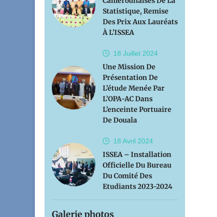
Camerounaises De La
Statistique, Remise
Des Prix Aux Lauréats
À L’ISSEA
18 Juillet
2024
Une Mission De
Présentation De
L’étude Menée Par
L’OPA-AC Dans
L’enceinte Portuaire
De Douala
18 Avril
2024
ISSEA – Installation
Officielle Du Bureau
Du Comité Des
Etudiants 2023-2024
Galerie photos