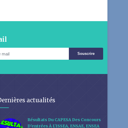
il
Souscrire
Dernières actualités
Résultats Du CAPESA Des Concours
D'entrées À L'ISSEA, ENSAE, ENSEA