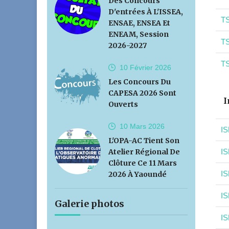
Des Concours
D'entrées À L'ISSEA,
TS
ENSAE, ENSEA Et
ENEAM, Session
TS
2026-2027
TS
10 Février
2026
Les Concours Du
CAPESA 2026 Sont
I
Ouverts
10 Mars
2026
IS
L'OPA-AC Tient Son
Atelier Régional De
IS
Clôture Ce 11 Mars
IS
2026 À Yaoundé
IS
Galerie photos
IS