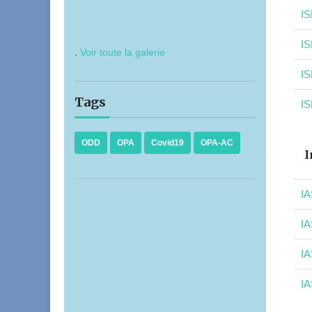
IS
IS
.
Voir toute la galerie
IS
Tags
IS
ODD
OPA
Covid19
OPA-AC
I
IA
IA
IA
IA