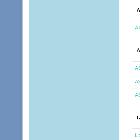
A
AT
A
AS
AS
AS
L
Li