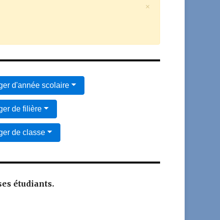
×
er d'année scolaire
er de filière
er de classe
ses étudiants.