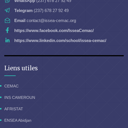
WhatsApp
(237) 678 27 92 49
Telegram
(237) 678 27 92 49
Email
contact@issea-cemac.org
https://www.facebook.com/IsseaCemac/
https://www.linkedin.com/school/issea-cemac/
Liens utiles
CEMAC
INS CAMEROUN
AFRISTAT
ENSEA Abidjan