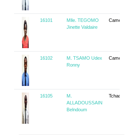
16101
Mlle. TEGOMO
Cameroun
Jinette Valdaire
16102
M. TSAMO Udex
Cameroun
Ronny
16105
M.
Tchad
ALLADOUSSAIN
Belndoum