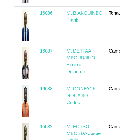
16086
M. BIAKGUINBO
Tchad
Frank
16087
M. DETTAA
Cameroun
MBOUDJIHO
Eugène
Delacroix
16088
M. DONFACK
Cameroun
GOUAJIO
Cedric
16089
M. FOTSO
Cameroun
MBOBDA Josué