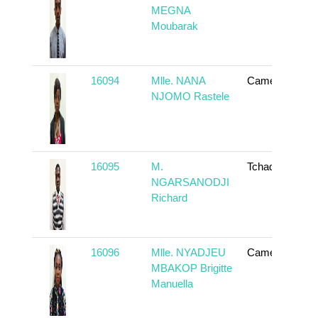
MEGNA
Moubarak
16094
Mlle. NANA
Cameroun
NJOMO Rastele
16095
M.
Tchad
NGARSANODJI
Richard
16096
Mlle. NYADJEU
Cameroun
MBAKOP Brigitte
Manuella