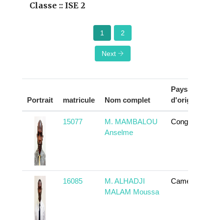
Classe :: ISE 2
1
2
Next
Pays
Portrait
matricule
Nom complet
d'origine
A
15077
M. MAMBALOU
Congo
Anselme
16085
M. ALHADJI
Cameroun
MALAM Moussa