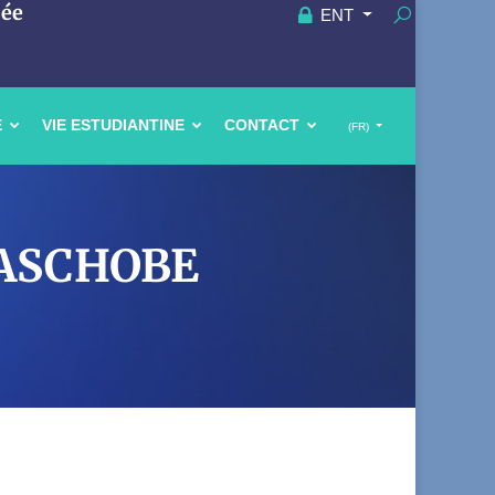
uée
ENT
E
VIE ESTUDIANTINE
CONTACT
(FR)
 TASCHOBE