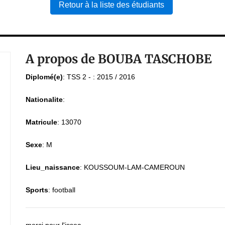
Retour à la liste des étudiants
A propos de BOUBA TASCHOBE
Diplomé(e)
:
TSS 2 - : 2015 / 2016
Nationalite
:
Matricule
:
13070
Sexe
:
M
Lieu_naissance
:
KOUSSOUM-LAM-CAMEROUN
Sports
:
football