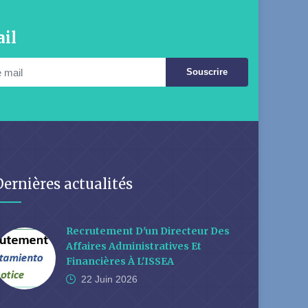
il
Souscrire
Dernières actualités
Recrutement D'un Directeur Des
Affaires Administratives Et
Financières À L'ISSEA
22 Juin
2026