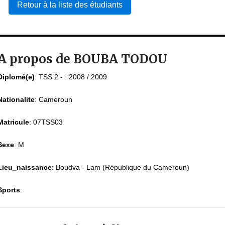
Retour à la liste des étudiants
A propos de BOUBA TODOU
Diplomé(e)
:
TSS 2 - : 2008 / 2009
Nationalite
:
Cameroun
Matricule
:
07TSS03
Sexe
:
M
Lieu_naissance
:
Boudva - Lam (République du Cameroun)
Sports
: