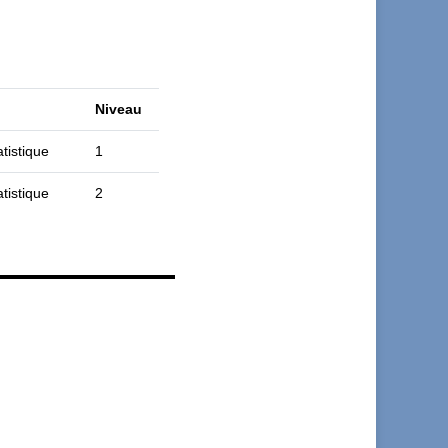
Niveau
tistique
1
tistique
2