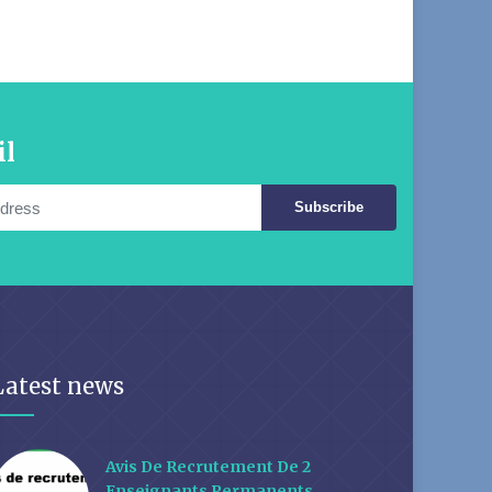
il
Subscribe
Latest news
Avis De Recrutement De 2
Enseignants Permanents