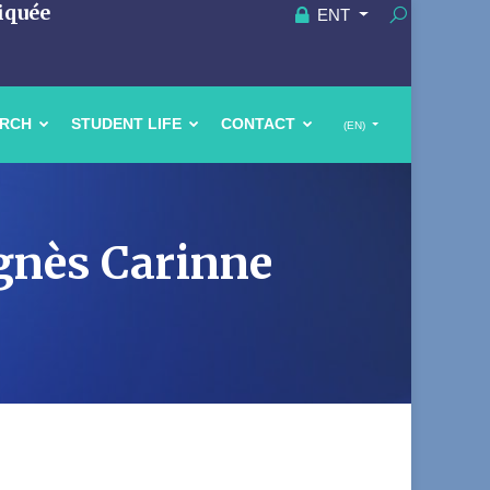
iquée
ENT
ARCH
STUDENT LIFE
CONTACT
(EN)
Ignès Carinne