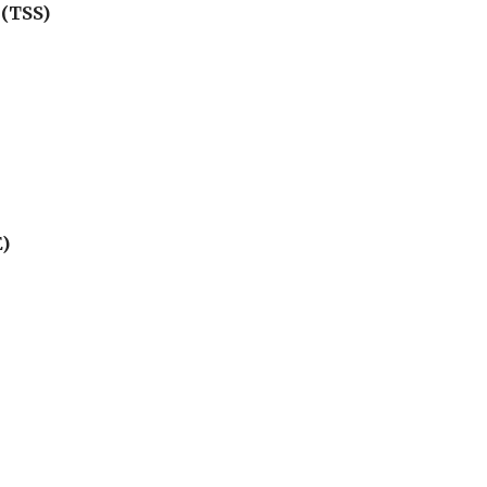
 (TSS)
E)