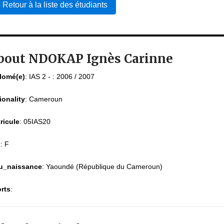
Retour à la liste des étudiants
bout NDOKAP Ignès Carinne
lomé(e)
:
IAS 2 - : 2006 / 2007
ionality
:
Cameroun
ricule
:
05IAS20
x
:
F
u_naissance
:
Yaoundé (République du Cameroun)
rts
: