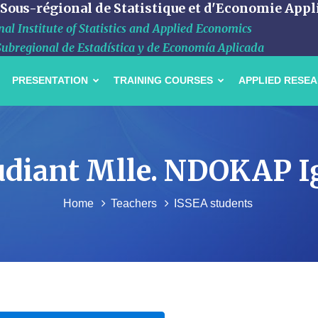
 Sous-régional de Statistique et d'Economie Appl
al Institute of Statistics and Applied Economics
Subregional de Estadística y de Economía Aplicada
PRESENTATION
TRAINING COURSES
APPLIED RESE
étudiant Mlle. NDOKAP 
Home
Teachers
ISSEA students