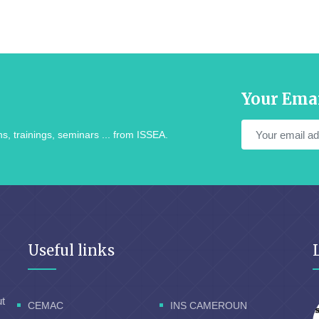
Your Ema
s, trainings, seminars ... from ISSEA.
Useful links
ut
CEMAC
INS CAMEROUN