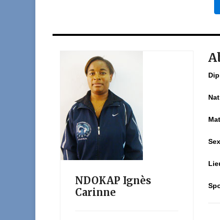
A
Dip
Nat
Mat
Se
Lie
NDOKAP Ignès
Spo
Carinne