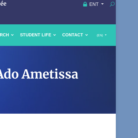
uée
ENT
ARCH
STUDENT LIFE
CONTACT
(EN)
 Ado Ametissa