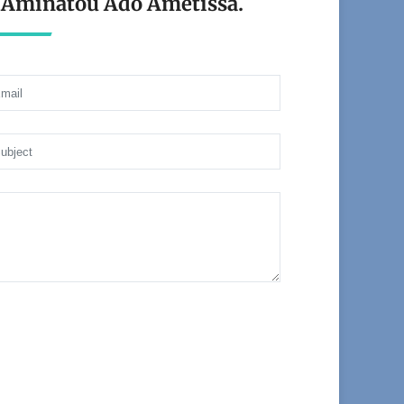
t Aminatou Ado Ametissa.