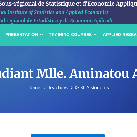
 Sous-régional de Statistique et d'Economie Appliq
al Institute of Statistics and Applied Economics
Subregional de Estadística y de Economía Aplicada
PRESENTATION
TRAINING COURSES
APPLIED RESE
étudiant Mlle. Aminatou
Home
Teachers
ISSEA students