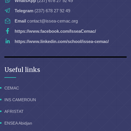
WhatsApp
(237) 678 27 92 49
Telegram
(237) 678 27 92 49
Email
contact@issea-cemac.org
https://www.facebook.com/IsseaCemac/
https://www.linkedin.com/school/issea-cemac/
Useful links
CEMAC
INS CAMEROUN
AFRISTAT
ENSEA Abidjan