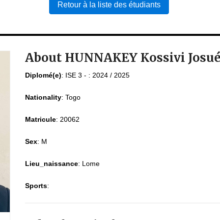
Retour à la liste des étudiants
About HUNNAKEY Kossivi Josu
Diplomé(e)
:
ISE 3 - : 2024 / 2025
Nationality
:
Togo
Matricule
:
20062
Sex
:
M
Lieu_naissance
:
Lome
Sports
: