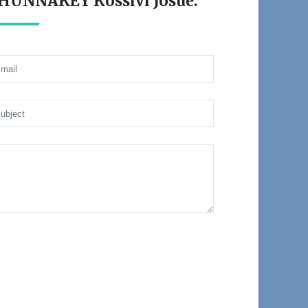
t HUNNAKEY Kossivi Josué.