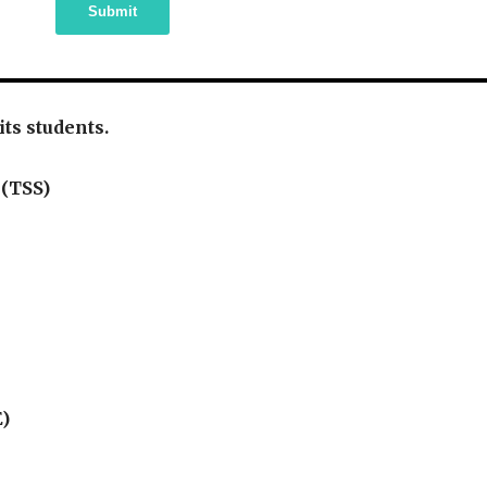
Submit
 its students.
 (TSS)
E)