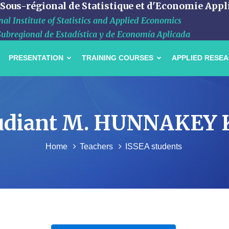
 Sous-régional de Statistique et d'Economie Appl
al Institute of Statistics and Applied Economics
Subregional de Estadística y de Economía Aplicada
PRESENTATION
TRAINING COURSES
APPLIED RESE
étudiant M. HUNNAKEY 
Home
Teachers
ISSEA students