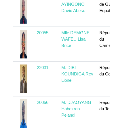
AYINGONO
de Guinée
David Abeso
Equatoriale
20055
Mlle DEMGNE
République
WAFEU Lisa
du
Brice
Cameroun
22031
M. DIBI
République
KOUNDIGA Rey
du Congo
Lionel
20056
M. DJAOYANG
République
Habekreo
du Tchad
Pelandi