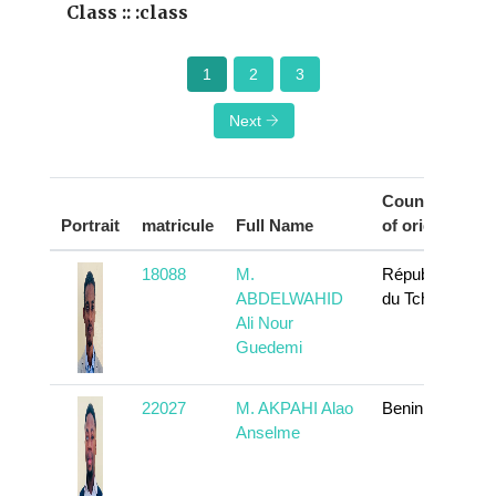
Class :: :class
1
2
3
Next
Country
Portrait
matricule
Full Name
of origin
A
18088
M.
République
ABDELWAHID
du Tchad
Ali Nour
Guedemi
22027
M. AKPAHI Alao
Benin
Anselme