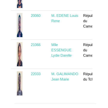
20060
M. EDENE Louis
République
Rene
du
Cameroun
21066
Mlle
République
ESSENGUE
du
Lydie Darelle
Cameroun
22033
M. GALIMANDO
République
Jean Marie
du Tchad