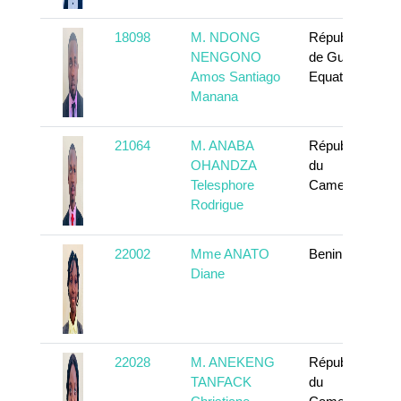
18098
M. NDONG
République
NENGONO
de Guinée
Amos Santiago
Equatoriale
Manana
21064
M. ANABA
République
OHANDZA
du
Telesphore
Cameroun
Rodrigue
22002
Mme ANATO
Benin
Diane
22028
M. ANEKENG
République
TANFACK
du