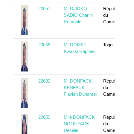
20057
M. DJIOKO
République
SADIO Charlin
du
Romuald
Cameroun
20058
M. DOMETI
Togo
Kwassi Raphaèl
22032
M. DONFACK
République
KENFACK
du
Flavien Duhamel
Cameroun
20059
Mlle DONFACK
République
NGOUFACK
du
Deselie
Cameroun