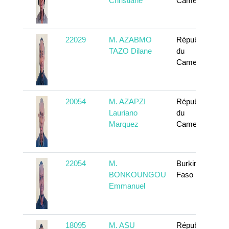
Christiane
Cameroun
22029
M. AZABMO
République
TAZO Dilane
du
Cameroun
20054
M. AZAPZI
République
Lauriano
du
Marquez
Cameroun
22054
M.
Burkina
BONKOUNGOU
Faso
Emmanuel
18095
M. ASU
République