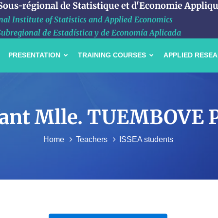
 Sous-régional de Statistique et d'Economie Appliq
al Institute of Statistics and Applied Economics
Subregional de Estadística y de Economía Aplicada
PRESENTATION
TRAINING COURSES
APPLIED RESE
tudiant Mlle. TUEMBOV
Home
Teachers
ISSEA students