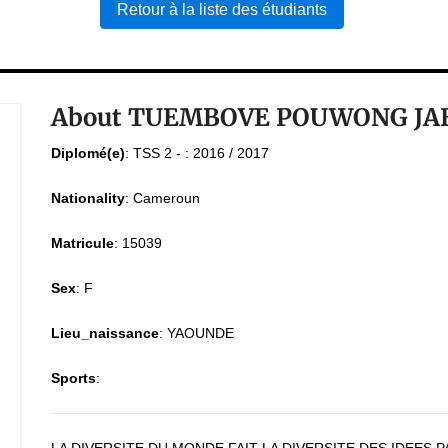
Retour à la liste des étudiants
About TUEMBOVE POUWONG JA
Diplomé(e)
:
TSS 2 - : 2016 / 2017
Nationality
:
Cameroun
Matricule
:
15039
Sex
:
F
Lieu_naissance
:
YAOUNDE
Sports
: