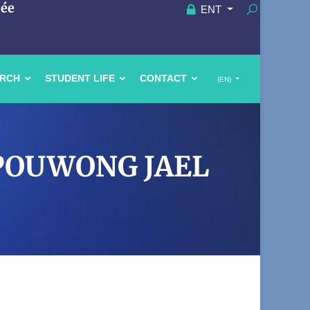
uée
ENT
ARCH
STUDENT LIFE
CONTACT
(EN)
E POUWONG JAEL