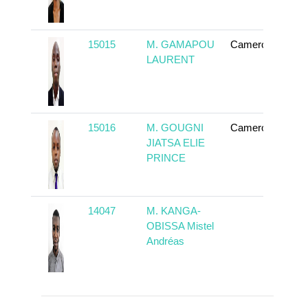
15015
M. GAMAPOU
Cameroun
T
LAURENT
15016
M. GOUGNI
Cameroun
T
JIATSA ELIE
PRINCE
14047
M. KANGA-
T
OBISSA Mistel
Andréas