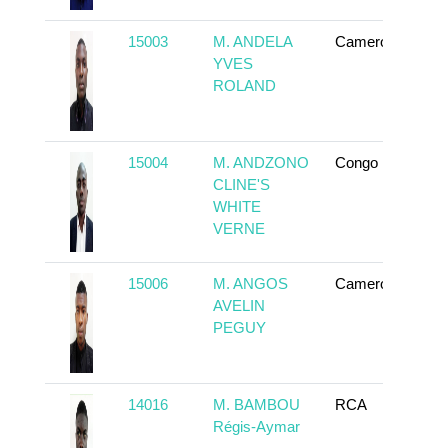
15003
M. ANDELA
Cameroun
T
YVES
ROLAND
15004
M. ANDZONO
Congo
T
CLINE'S
WHITE
VERNE
15006
M. ANGOS
Cameroun
T
AVELIN
PEGUY
14016
M. BAMBOU
RCA
T
Régis-Aymar