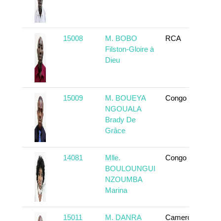
15008
M. BOBO
RCA
T
Filston-Gloire à
Dieu
15009
M. BOUEYA
Congo
T
NGOUALA
Brady De
Grâce
14081
Mlle.
Congo
T
BOULOUNGUI
NZOUMBA
Marina
15011
M. DANRA
Cameroun
T