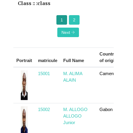
Class :: :class
1
2
Next
Country
Portrait
matricule
Full Name
of origin
Ac
15001
M. ALIMA
Cameroun
T
ALAIN
15002
M. ALLOGO
Gabon
T
ALLOGO
Junior