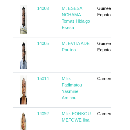
14003
M. ESESA
Guinée
T
NCHAMA
Equatoriale
Tomas Hidalgo
Esesa
14005
M. EVITA ADE
Guinée
T
Paulino
Equatoriale
15014
Mlle.
Cameroun
T
Fadimatou
Yasmine
Aminou
14092
Mlle. FONKOU
Cameroun
T
MEFOWE Ilna