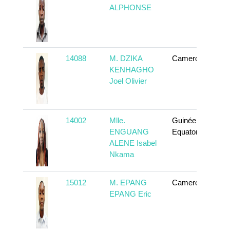
ALPHONSE
14088
M. DZIKA
Cameroun
T
KENHAGHO
Joel Olivier
14002
Mlle.
Guinée
T
ENGUANG
Equatoriale
ALENE Isabel
Nkama
15012
M. EPANG
Cameroun
T
EPANG Eric