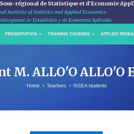
 Sous-régional de Statistique et d'Economie Appl
al Institute of Statistics and Applied Economics
Subregional de Estadística y de Economía Aplicada
PRESENTATION
TRAINING COURSES
APPLIED RESE
diant M. ALLO'O ALLO'O
Home
Teachers
ISSEA students