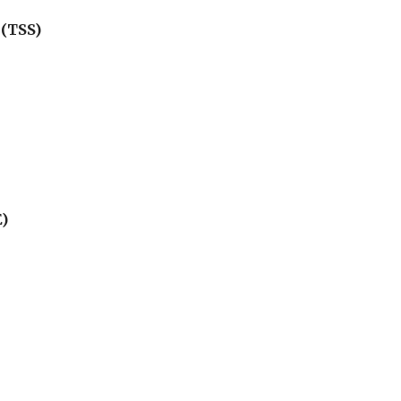
 (TSS)
E)