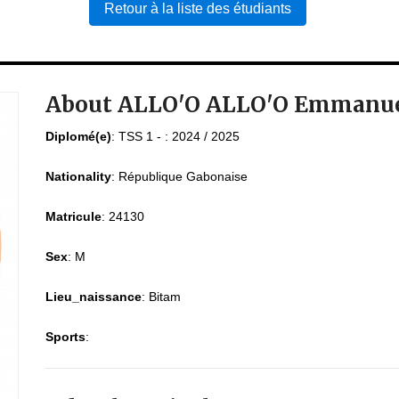
Retour à la liste des étudiants
About ALLO'O ALLO'O Emmanue
Diplomé(e)
:
TSS 1 - : 2024 / 2025
Nationality
:
République Gabonaise
Matricule
:
24130
Sex
:
M
Lieu_naissance
:
Bitam
Sports
: