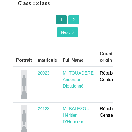
Class :: :class
1
2
Next
Country of
Portrait
matricule
Full Name
origin
20023
M. TOUADERE
République
Anderson
Centrafricaine
Dieudonné
24123
M. BALEZOU
République
Héritier
Centrafricaine
D'Honneur