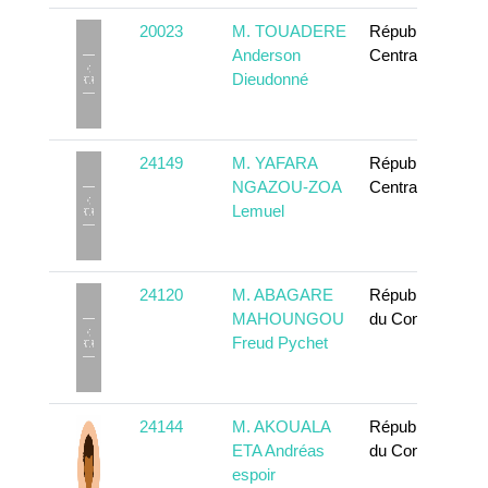
20023
M. TOUADERE
République
Anderson
Centrafricaine
Dieudonné
24149
M. YAFARA
République
NGAZOU-ZOA
Centrafricaine
Lemuel
24120
M. ABAGARE
République
MAHOUNGOU
du Congo
Freud Pychet
24144
M. AKOUALA
République
ETA Andréas
du Congo
espoir