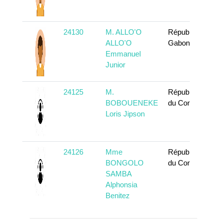
24130
M. ALLO'O
République
ALLO'O
Gabonaise
Emmanuel
Junior
24125
M.
République
BOBOUENEKE
du Congo
Loris Jipson
24126
Mme
République
BONGOLO
du Congo
SAMBA
Alphonsia
Benitez