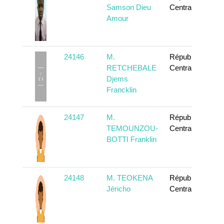
Samson Dieu
Centrafricaine
Amour
24146
M.
République
RETCHEBALE
Centrafricaine
Djems
Francklin
24147
M.
République
TEMOUNZOU-
Centrafricaine
BOTTI Franklin
24148
M. TEOKENA
République
Jéricho
Centrafricaine