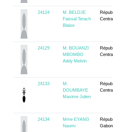
24124
M. BELDJE
République
Faissal Terach
Centrafricaine
Blaise
24129
M. BOUANZI
République
MBOMBO
Centrafricaine
Addy Melvin
24133
M.
République
DOUMBAYE
Centrafricaine
Maxime Julien
24134
Mme EYANG
République
Naomi
Gabonaise