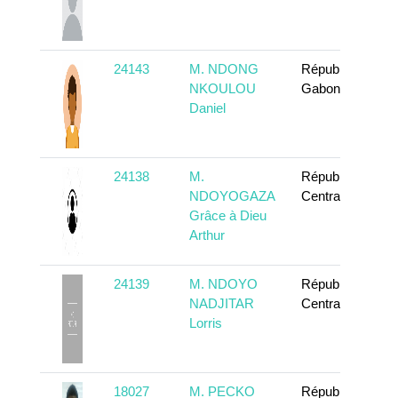
24143
M. NDONG
République
NKOULOU
Gabonaise
Daniel
24138
M.
République
NDOYOGAZA
Centrafricaine
Grâce à Dieu
Arthur
24139
M. NDOYO
République
NADJITAR
Centrafricaine
Lorris
18027
M. PECKO
République