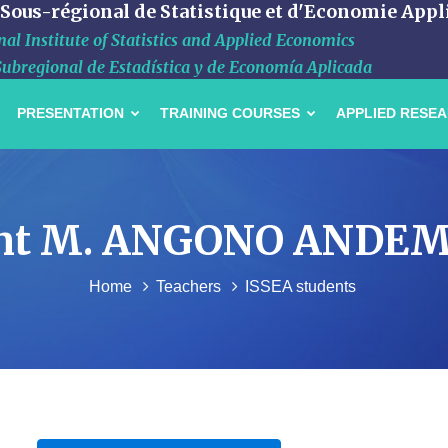
 Sous-régional de Statistique et d'Economie Appl
al Institute of Statistics and Applied Economics
Subregional de Estadística y de Economía Aplicada
PRESENTATION
TRAINING COURSES
APPLIED RESE
udiant M. ANGONO ANDE
Home
Teachers
ISSEA students