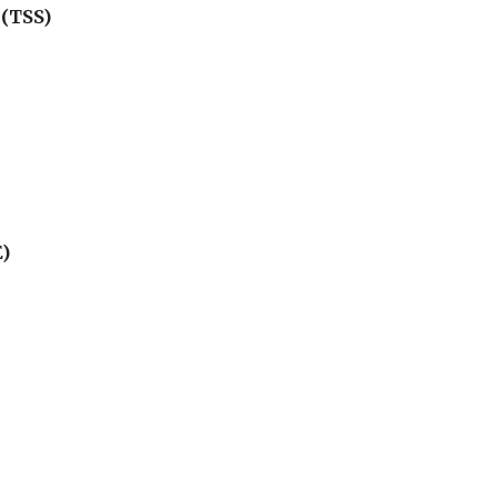
 (TSS)
E)