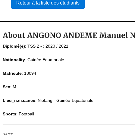
Retour à la liste des étudiants
About ANGONO ANDEME Manuel 
Diplomé(e)
:
TSS 2 - : 2020 / 2021
Nationality
:
Guinée Equatoriale
Matricule
:
18094
Sex
:
M
Lieu_naissance
:
Niefang - Guinée-Equatoriale
Sports
:
Football