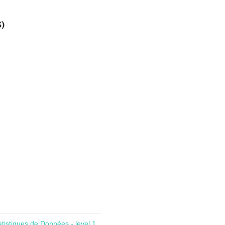
S)
atistiques de Données - level 1