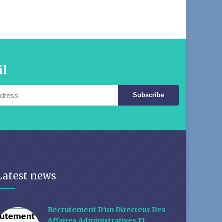
il
Subscribe
Latest news
Recrutement D'un Directeur Des
Affaires Administratives Et