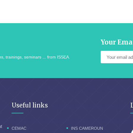
Your Ema
s, trainings, seminars ... from ISSEA.
Useful links
ut
CEMAC
INS CAMEROUN