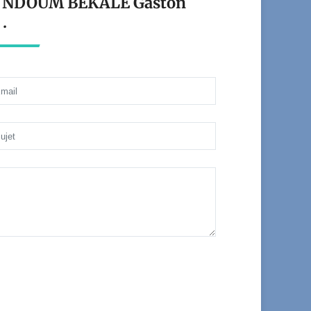
ant NDOUM BEKALE Gaston
.