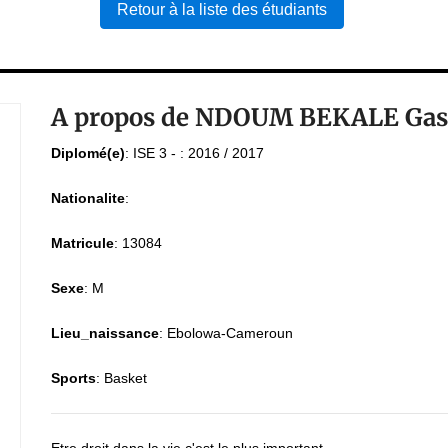
Retour à la liste des étudiants
A propos de NDOUM BEKALE Gast
Diplomé(e)
:
ISE 3 - : 2016 / 2017
Nationalite
:
Matricule
:
13084
Sexe
:
M
Lieu_naissance
:
Ebolowa-Cameroun
Sports
:
Basket