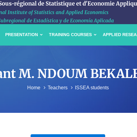
 Sous-régional de Statistique et d'Economie Appliq
al Institute of Statistics and Applied Economics
Subregional de Estadística y de Economía Aplicada
PRESENTATION
TRAINING COURSES
APPLIED RESE
udiant M. NDOUM BEKALE
Home
Teachers
ISSEA students