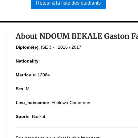
Retour à la liste des étudiants
About NDOUM BEKALE Gaston Fa
Diplomé(e)
:
ISE 3 - : 2016 / 2017
Nationality
:
Matricule
:
13084
Sex
:
M
Lieu_naissance
:
Ebolowa-Cameroun
Sports
:
Basket