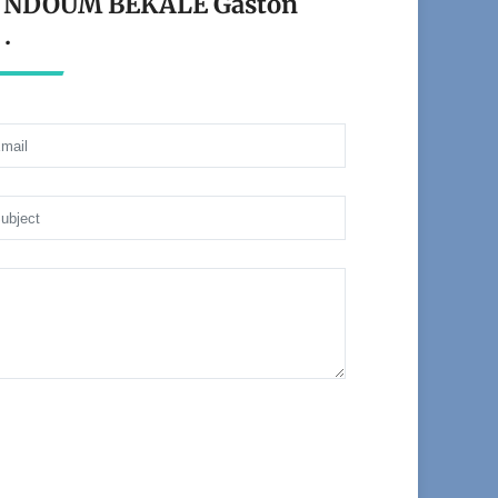
ant NDOUM BEKALE Gaston
.