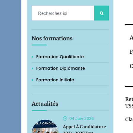
A
Nos formations
F
Formation Qualifiante
C
Formation Diplômante
Formation Initiale
Ret
Actualités
TSS
04 Juin
2026
Cla
Appel À Candidature