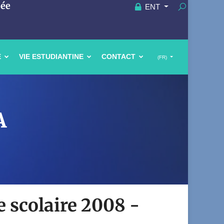
uée
ENT
E
VIE ESTUDIANTINE
CONTACT
(FR)
A
e scolaire 2008 -