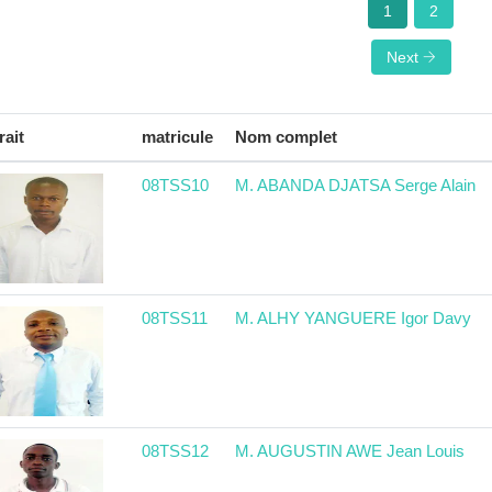
1
2
Next
rait
matricule
Nom complet
08TSS10
M. ABANDA DJATSA Serge Alain
08TSS11
M. ALHY YANGUERE Igor Davy
08TSS12
M. AUGUSTIN AWE Jean Louis