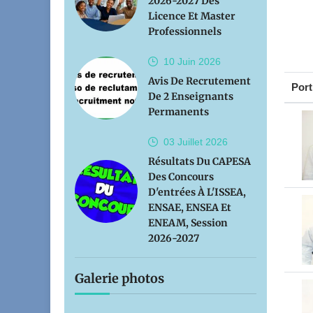
2026-2027 Des
Licence Et Master
Professionnels
10 Juin
2026
Avis De Recrutement
Port
De 2 Enseignants
Permanents
03 Juillet
2026
Résultats Du CAPESA
Des Concours
D'entrées À L'ISSEA,
ENSAE, ENSEA Et
ENEAM, Session
2026-2027
Galerie photos