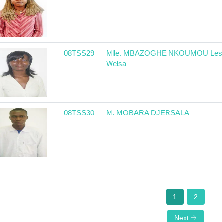
08TSS29
Mlle. MBAZOGHE NKOUMOU Les
Welsa
08TSS30
M. MOBARA DJERSALA
1
2
Next