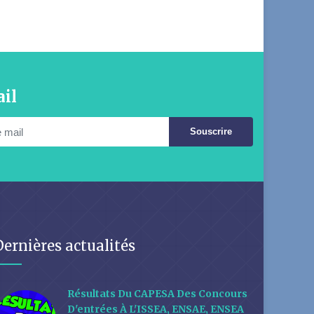
il
Souscrire
Dernières actualités
Résultats Du CAPESA Des Concours
D'entrées À L'ISSEA, ENSAE, ENSEA