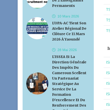
De 2 Enseignants
Permanents
TS
10 Mars
2026
TS
L'OPA-AC Tient Son
Atelier Régional De
TS
Clôture Ce 11 Mars
2026 À Yaoundé
I
28 Mai
2026
L’ISSEA Et La
Direction Générale
IS
Des Impôts Du
Cameroun Scellent
IS
Un Partenariat
IS
Stratégique Au
Service De La
IS
Formation
D’excellence Et Du
IS
Renforcement Des