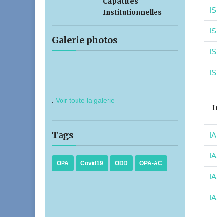
Capacités
IS
Institutionnelles
IS
Galerie photos
IS
IS
.
Voir toute la galerie
I
Tags
IA
IA
OPA
Covid19
ODD
OPA-AC
IA
IA