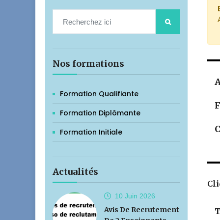
Nos formations
A
Formation Qualifiante
F
Formation Diplômante
C
Formation Initiale
Actualités
Cli
10 Juin
2026
Avis De Recrutement
T