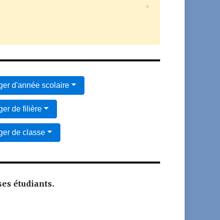
×
er d'année scolaire
er de filière
er de classe
ses étudiants.