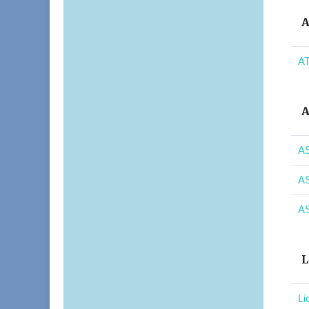
A
AT
A
AS
AS
AS
L
Li