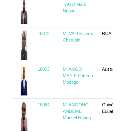
TAGO Marc
Nagor
18072
M. VALLE Jerry
RCA
Cherubin
18093
M. ANGO
Australia
MEYIE Paterno
Mozogo
18094
M. ANGONO
Guinée
ANDEME
Equatoriale
Manuel Ndong