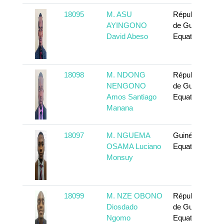
18095
M. ASU
République
AYINGONO
de Guinée
David Abeso
Equatoriale
18098
M. NDONG
République
NENGONO
de Guinée
Amos Santiago
Equatoriale
Manana
18097
M. NGUEMA
Guinée
OSAMA Luciano
Equatoriale
Monsuy
18099
M. NZE OBONO
République
Diosdado
de Guinée
Ngomo
Equatoriale