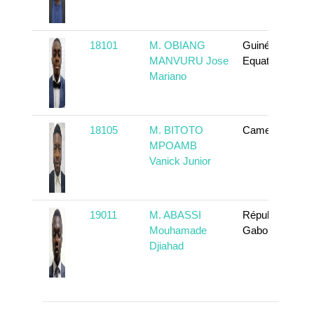
18101
M. OBIANG
Guinée
MANVURU Jose
Equatoriale
Mariano
18105
M. BITOTO
Cameroun
MPOAMB
Vanick Junior
19011
M. ABASSI
République
Mouhamade
Gabonaise
Djiahad