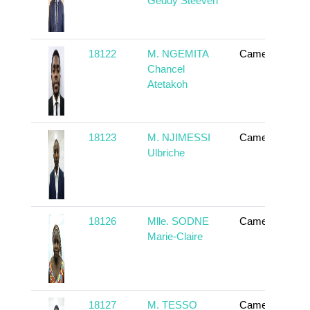
Geddy Steeven
18122
M. NGEMITA
Cameroun
Chancel
Atetakoh
18123
M. NJIMESSI
Cameroun
Ulbriche
18126
Mlle. SODNE
Cameroun
Marie-Claire
18127
M. TESSO
Cameroun