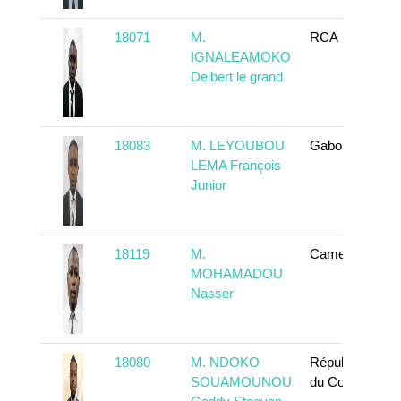
18071
M.
RCA
IGNALEAMOKO
Delbert le grand
18083
M. LEYOUBOU
Gabon
LEMA François
Junior
18119
M.
Cameroun
MOHAMADOU
Nasser
18080
M. NDOKO
République
SOUAMOUNOU
du Congo