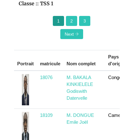
Classe :: TSS 1
1
2
3
Next
Pays
Portrait
matricule
Nom complet
d'origine
A
18076
M. BAKALA
Congo
KINKIELELE
Godiswith
Datervelle
18109
M. DONGUE
Cameroun
Emile Joël