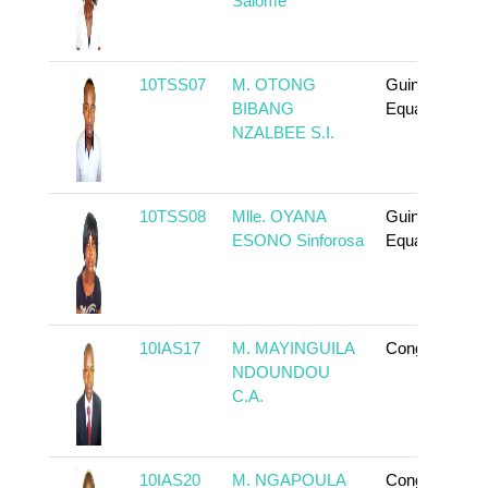
Salomé
10TSS07
M. OTONG
Guinée
BIBANG
Equatoriale
NZALBEE S.I.
10TSS08
Mlle. OYANA
Guinée
ESONO Sinforosa
Equatoriale
10IAS17
M. MAYINGUILA
Congo
NDOUNDOU
C.A.
10IAS20
M. NGAPOULA
Congo