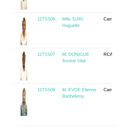
11TSS06
Mlle. DJIKI
Cameroun
Huguette
11TSS07
M. DONIGUE
RCA
Arsène Vital
11TSS08
M. EVOE Etienne
Cameroun
Barthélemy