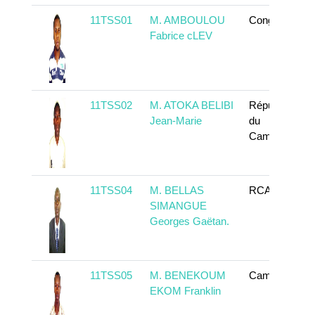
11TSS01
M. AMBOULOU
Congo
Fabrice cLEV
11TSS02
M. ATOKA BELIBI
République
Jean-Marie
du
Cameroun
11TSS04
M. BELLAS
RCA
SIMANGUE
Georges Gaëtan.
11TSS05
M. BENEKOUM
Cameroun
EKOM Franklin