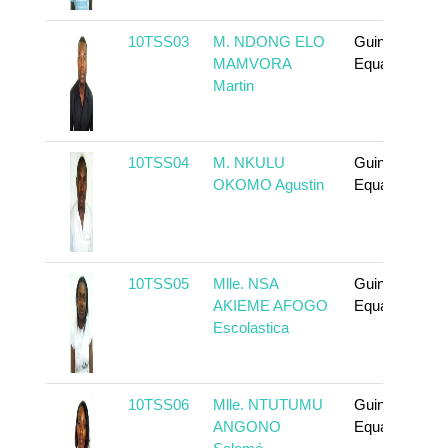
10TSS03
M. NDONG ELO
Guinée
MAMVORA
Equatoriale
Martin
10TSS04
M. NKULU
Guinée
OKOMO Agustin
Equatoriale
10TSS05
Mlle. NSA
Guinée
AKIEME AFOGO
Equatoriale
Escolastica
10TSS06
Mlle. NTUTUMU
Guinée
ANGONO
Equatoriale