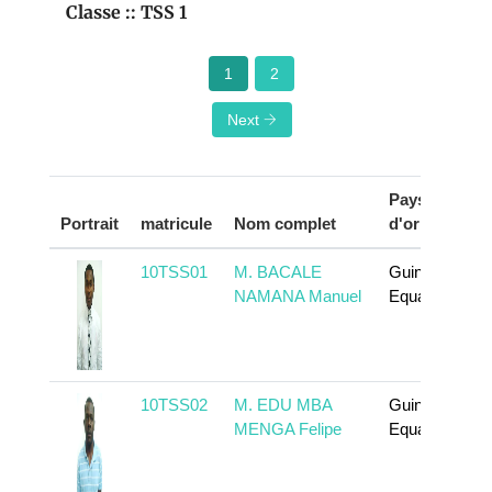
Classe :: TSS 1
1
2
Next
Pays
Portrait
matricule
Nom complet
d'origine
10TSS01
M. BACALE
Guinée
NAMANA Manuel
Equatoriale
10TSS02
M. EDU MBA
Guinée
MENGA Felipe
Equatoriale