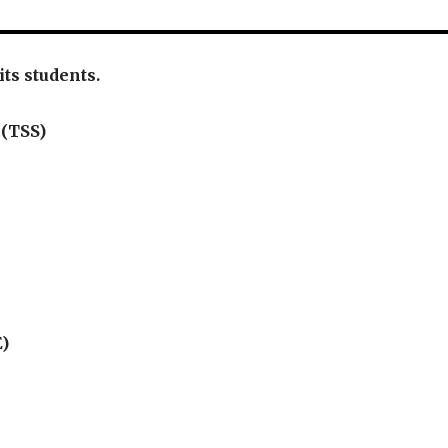
 its students.
 (TSS)
E)