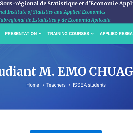
 Sous-régional de Statistique et d'Economie Appl
al Institute of Statistics and Applied Economics
Subregional de Estadística y de Economía Aplicada
PRESENTATION
TRAINING COURSES
APPLIED RESE
'étudiant M. EMO CHU
Home
Teachers
ISSEA students