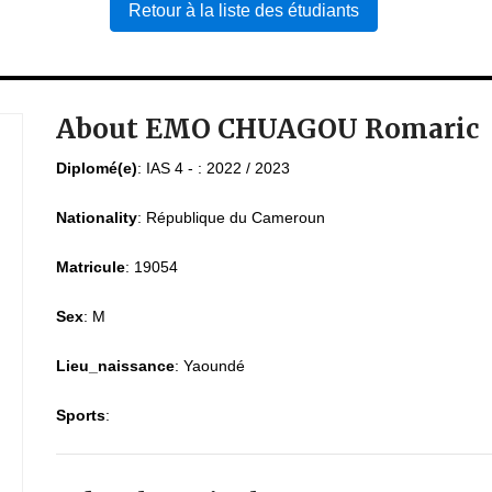
Retour à la liste des étudiants
About EMO CHUAGOU Romaric
Diplomé(e)
:
IAS 4 - : 2022 / 2023
Nationality
:
République du Cameroun
Matricule
:
19054
Sex
:
M
Lieu_naissance
:
Yaoundé
Sports
: