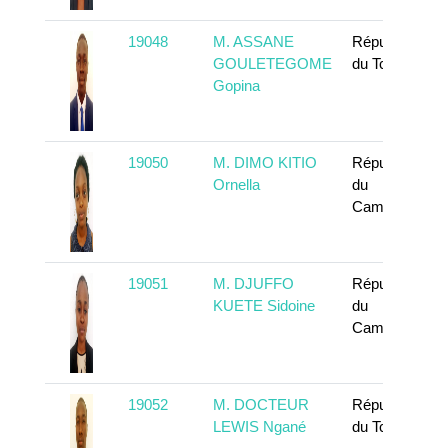
19048
M. ASSANE
République
GOULETEGOME
du Tchad
Gopina
19050
M. DIMO KITIO
République
Ornella
du
Cameroun
19051
M. DJUFFO
République
KUETE Sidoine
du
Cameroun
19052
M. DOCTEUR
République
LEWIS Ngané
du Tchad