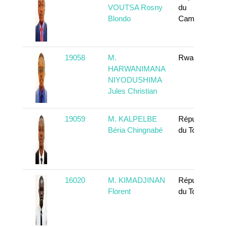
VOUTSA Rosny
du
Blondo
Cameroun
19058
M.
Rwanda
HARWANIMANA
NIYODUSHIMA
Jules Christian
19059
M. KALPELBE
République
Béria Chingnabé
du Tchad
16020
M. KIMADJINAN
République
Florent
du Tchad