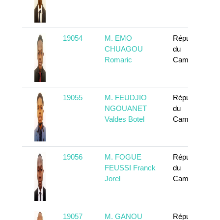
19054
M. EMO
République
CHUAGOU
du
Romaric
Cameroun
19055
M. FEUDJIO
République
NGOUANET
du
Valdes Botel
Cameroun
19056
M. FOGUE
République
FEUSSI Franck
du
Jorel
Cameroun
19057
M. GANOU
République