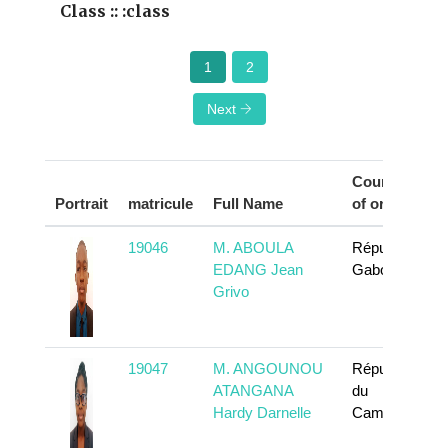
Class :: :class
1
2
Next
Country
Portrait
matricule
Full Name
of origin
19046
M. ABOULA
République
EDANG Jean
Gabonaise
Grivo
19047
M. ANGOUNOU
République
ATANGANA
du
Hardy Darnelle
Cameroun