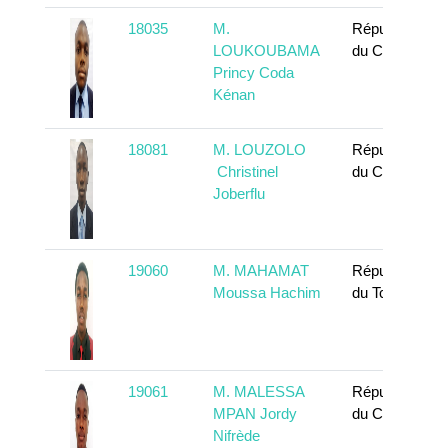
18035
M.
République
LOUKOUBAMA
du Congo
Princy Coda
Kénan
18081
M. LOUZOLO
République
Christinel
du Congo
Joberflu
19060
M. MAHAMAT
République
Moussa Hachim
du Tchad
19061
M. MALESSA
République
MPAN Jordy
du Congo
Nifrède