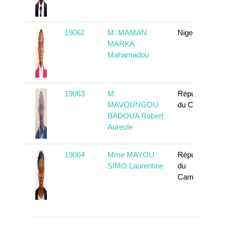
19062
M. MAMAN
Niger
MARKA
Mahamadou
19063
M.
République
MAVOUNGOU
du Congo
BADOUA Robert
Aureole
19064
Mme MAYOU
République
SIMO Laurentine
du
Cameroun