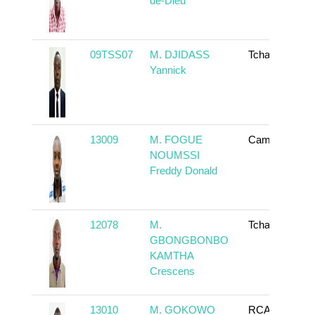
de-Dieu
09TSS07
M. DJIDASS
Tchad
Yannick
13009
M. FOGUE
Cameroun
NOUMSSI
Freddy Donald
12078
M.
Tchad
GBONGBONBO
KAMTHA
Crescens
13010
M. GOKOWO
RCA