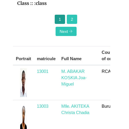
Class :: :class
1
2
Next
Country
Portrait
matricule
Full Name
of origin
13001
M. ABAKAR
RCA
KOSKIA Joa-
Miguel
13003
Mlle. AKITEKA
Burundi
Christa Chadia