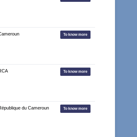
Cameroun
To know more
RCA
To know more
République du Cameroun
To know more