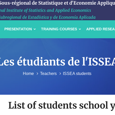
 Sous-régional de Statistique et d'Economie Appliq
al Institute of Statistics and Applied Economics
Subregional de Estadística y de Economía Aplicada
PRESENTATION
TRAINING COURSES
APPLIED RESE
Les étudiants de l'ISSE
Home
Teachers
ISSEA students
List of students school 