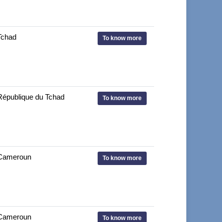
Tchad
To know more
République du Tchad
To know more
Cameroun
To know more
Cameroun
To know more