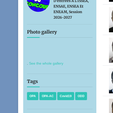
D'entrées À L'ISSEA,
ENSAE, ENSEA Et
ENEAM, Session
2026-2027
Photo gallery
.
See the whole gallery
Tags
OPA
OPA-AC
Covid19
ODD