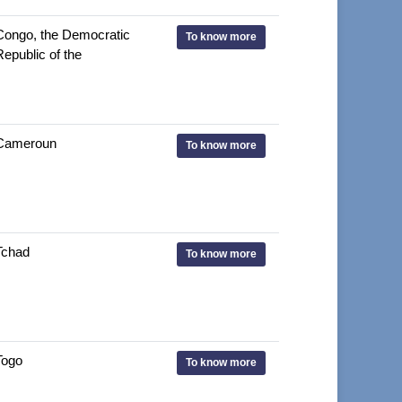
Congo, the Democratic
To know more
Republic of the
Cameroun
To know more
Tchad
To know more
Togo
To know more