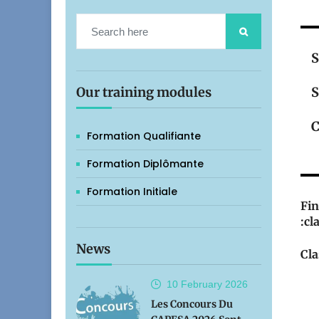
S
Our training modules
S
C
Formation Qualifiante
Formation Diplômante
Formation Initiale
Fin
:cl
News
Cla
10 February
2026
Les Concours Du