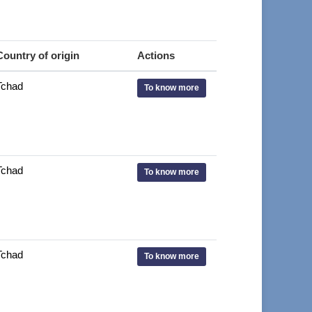
Country of origin
Actions
Tchad
To know more
Tchad
To know more
Tchad
To know more