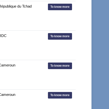
République du Tchad
To know more
RDC
To know more
Cameroun
To know more
Cameroun
To know more