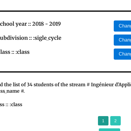
chool year :: 2018 - 2019
Chang
ubdivision :: :sigle_cycle
Chang
lass :: :class
Chang
d the list of 34 students of the stream # Ingénieur d'Appli
ass_name #.
ss :: :class
1
2