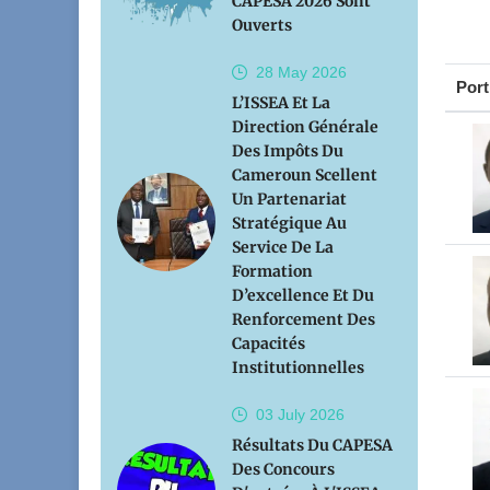
CAPESA 2026 Sont
Ouverts
28 May
2026
Port
L’ISSEA Et La
Direction Générale
Des Impôts Du
Cameroun Scellent
Un Partenariat
Stratégique Au
Service De La
Formation
D’excellence Et Du
Renforcement Des
Capacités
Institutionnelles
03 July
2026
Résultats Du CAPESA
Des Concours