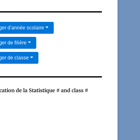
er d'année scolaire
er de filière
er de classe
cation de la Statistique # and class #