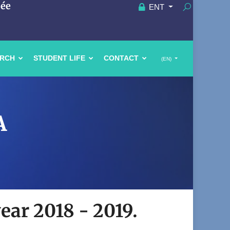
uée
ENT
ARCH
STUDENT LIFE
CONTACT
(EN)
A
year 2018 - 2019.