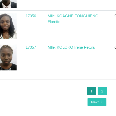
17056
Mlle. KOAGNE FONGUIENG
Florette
17057
Mlle. KOLOKO Irène Petula
1
2
Next