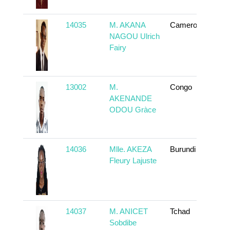
14035
M. AKANA
Cameroun
To
NAGOU Ulrich
Fairy
13002
M.
Congo
To
AKENANDE
ODOU Gràce
14036
Mlle. AKEZA
Burundi
To
Fleury Lajuste
14037
M. ANICET
Tchad
To
Sobdibe