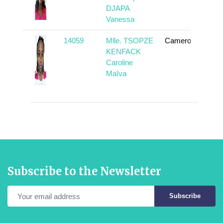
DJAPA
Vanessa
14059
Mlle. TSOPZE
Cameroun
To
KENFACK
Caroline
Maîva
Subscribe to the Newsletter
Subscribe