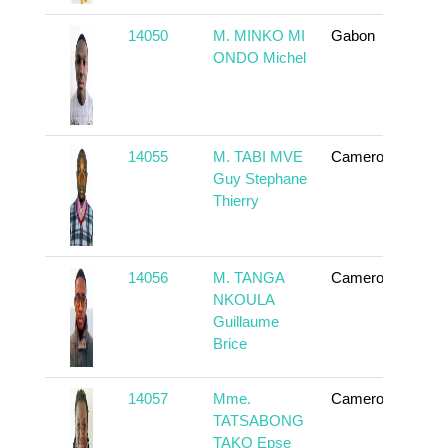
14050
M. MINKO MI
Gabon
To
ONDO Michel
14055
M. TABI MVE
Cameroun
To
Guy Stephane
Thierry
14056
M. TANGA
Cameroun
To
NKOULA
Guillaume
Brice
14057
Mme.
Cameroun
To
TATSABONG
TAKO Epse