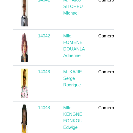
To
SITCHEU
Michael
14042
Mlle.
Cameroun
To
FOMENE
DOUANLA
Adrienne
14046
M. KAJIE
Cameroun
To
Serge
Rodrigue
14048
Mlle.
Cameroun
To
KENGNE
FONKOU
Edwige