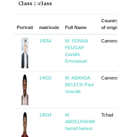
Class :: :class
Country
Portrait
matricule
Full Name
of origin
Act
14054
M. SONNA
Cameroun
To
FEUGAP
Gandhi
Emmanuel
14033
M. ABANDA
Cameroun
To
BELECK Paul
siracide
14034
M.
Tchad
To
ABDELRAHIM
hamid haroun