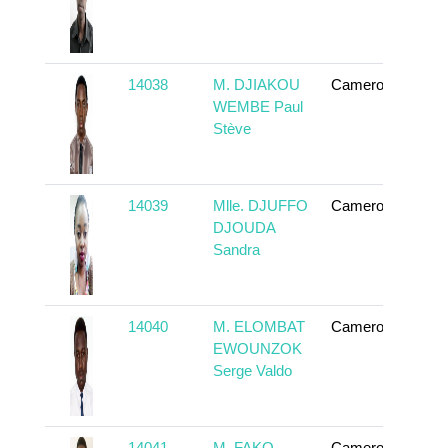
14038
M. DJIAKOU
Cameroun
To
WEMBE Paul
Stève
14039
Mlle. DJUFFO
Cameroun
To
DJOUDA
Sandra
14040
M. ELOMBAT
Cameroun
To
EWOUNZOK
Serge Valdo
14041
M. FAKO
Cameroun