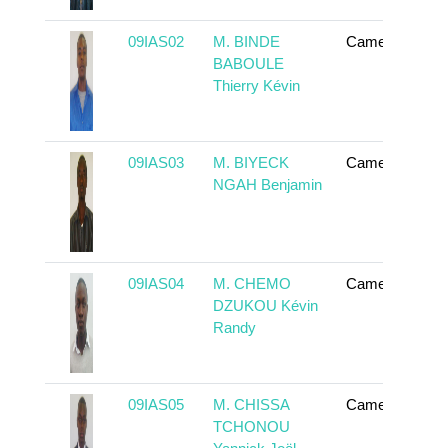
09IAS02
M. BINDE
Cameroun
BABOULE
Thierry Kévin
09IAS03
M. BIYECK
Cameroun
NGAH Benjamin
09IAS04
M. CHEMO
Cameroun
DZUKOU Kévin
Randy
09IAS05
M. CHISSA
Cameroun
TCHONOU