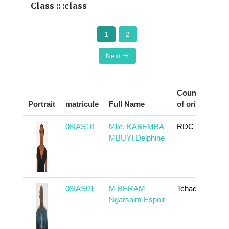
Class :: :class
1
2
Next
Country
Portrait
matricule
Full Name
of origin
A
08IAS10
Mlle. KABEMBA
RDC
MBUYI Delphine
09IAS01
M BERAM
Tchad
Ngarsaim Espoir