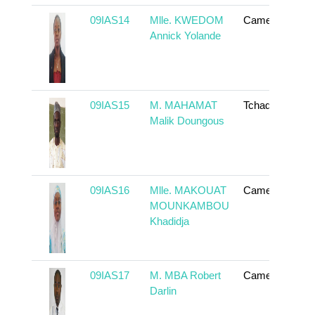
09IAS14
Mlle. KWEDOM
Cameroun
Annick Yolande
09IAS15
M. MAHAMAT
Tchad
Malik Doungous
09IAS16
Mlle. MAKOUAT
Cameroun
MOUNKAMBOU
Khadidja
09IAS17
M. MBA Robert
Cameroun
Darlin