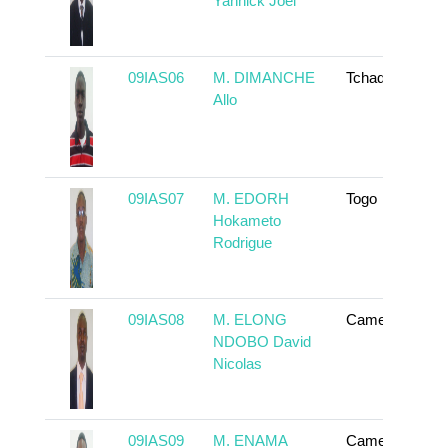
Yannick Joël
09IAS06
M. DIMANCHE
Tchad
Allo
09IAS07
M. EDORH
Togo
Hokameto
Rodrigue
09IAS08
M. ELONG
Cameroun
NDOBO David
Nicolas
09IAS09
M. ENAMA
Cameroun