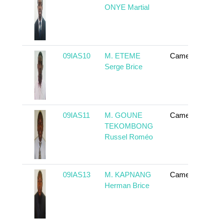
ONYE Martial
09IAS10
M. ETEME
Cameroun
Serge Brice
09IAS11
M. GOUNE
Cameroun
TEKOMBONG
Russel Roméo
09IAS13
M. KAPNANG
Cameroun
Herman Brice