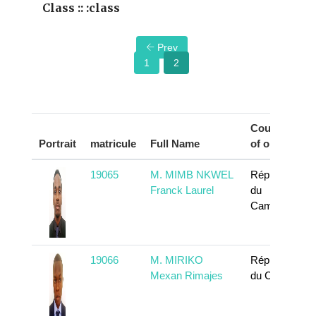
Class :: :class
Prev
1
2
Country
Portrait
matricule
Full Name
of origin
19065
M. MIMB NKWEL
République
Franck Laurel
du
Cameroun
19066
M. MIRIKO
République
Mexan Rimajes
du Congo