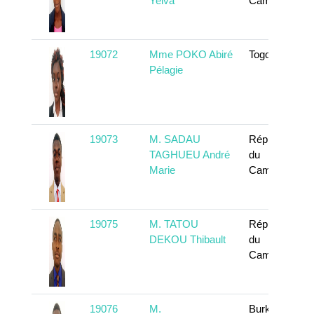
Yelva
Cameroun
19072
Mme POKO Abiré
Togo
Pélagie
19073
M. SADAU
République
TAGHUEU André
du
Marie
Cameroun
19075
M. TATOU
République
DEKOU Thibault
du
Cameroun
19076
M.
Burkina