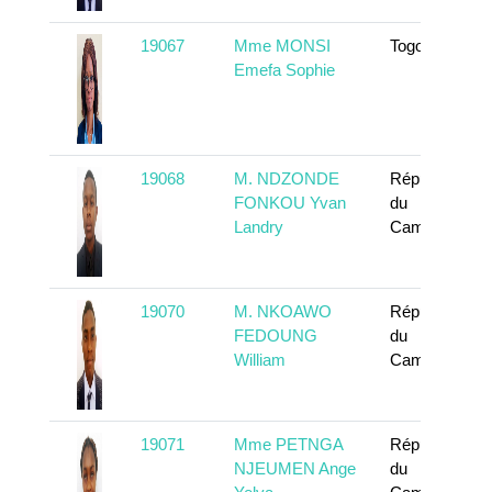
19067
Mme MONSI
Togo
Emefa Sophie
19068
M. NDZONDE
République
FONKOU Yvan
du
Landry
Cameroun
19070
M. NKOAWO
République
FEDOUNG
du
William
Cameroun
19071
Mme PETNGA
République
NJEUMEN Ange
du