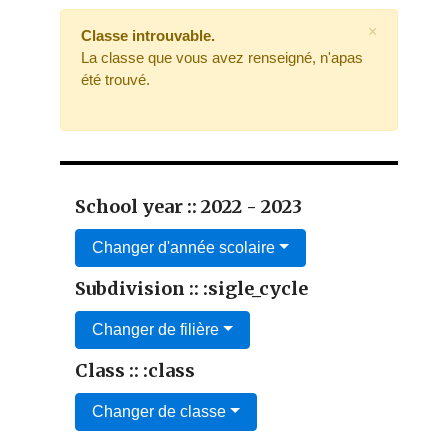
×
Classe introuvable.
La classe que vous avez renseigné, n'apas
été trouvé.
School year :: 2022 - 2023
Changer d'année scolaire
Subdivision :: :sigle_cycle
Changer de filière
Class :: :class
Changer de classe