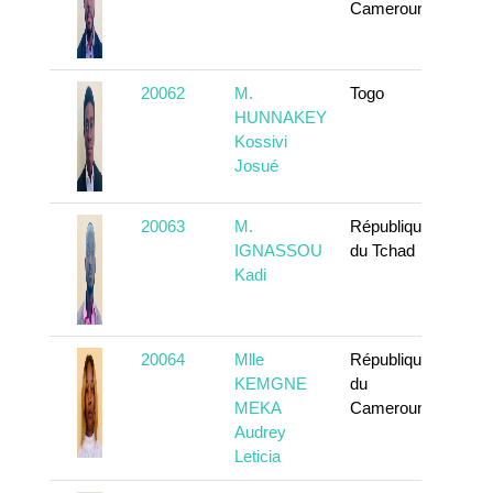
Cameroun
20062
M.
Togo
To k
HUNNAKEY
Kossivi
Josué
20063
M.
République
To k
IGNASSOU
du Tchad
Kadi
20064
Mlle
République
To k
KEMGNE
du
MEKA
Cameroun
Audrey
Leticia