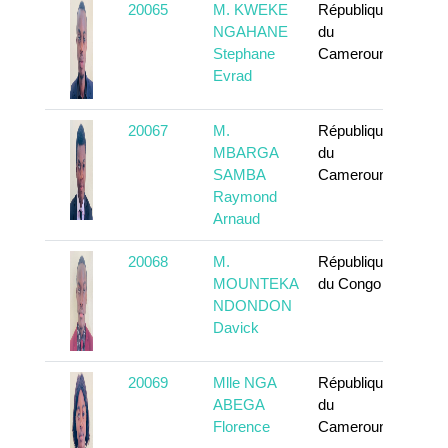
20065
M. KWEKE
République
To k
NGAHANE
du
Stephane
Cameroun
Evrad
20067
M.
République
To k
MBARGA
du
SAMBA
Cameroun
Raymond
Arnaud
20068
M.
République
To k
MOUNTEKA
du Congo
NDONDON
Davick
20069
Mlle NGA
République
To k
ABEGA
du
Florence
Cameroun