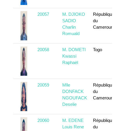
20057
M. DJIOKO
République
To k
SADIO
du
Charlin
Cameroun
Romuald
20058
M. DOMETI
Togo
To k
Kwassi
Raphaèl
20059
Mlle
République
To k
DONFACK
du
NGOUFACK
Cameroun
Deselie
20060
M. EDENE
République
To k
Louis Rene
du