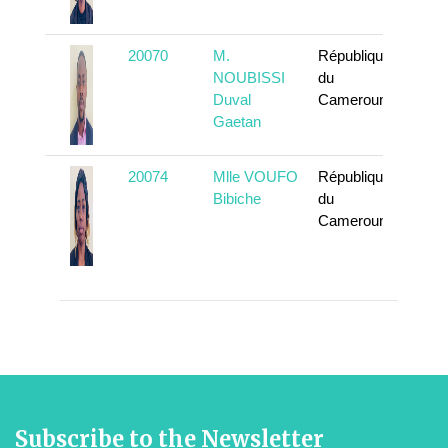
20070
M.
République
To k
NOUBISSI
du
Duval
Cameroun
Gaetan
20074
Mlle VOUFO
République
To k
Bibiche
du
Cameroun
Subscribe to the Newsletter