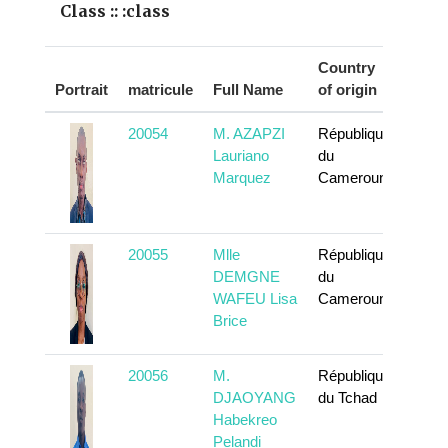
Class :: :class
Country
Portrait
matricule
Full Name
of origin
Acti
20054
M. AZAPZI
République
To k
Lauriano
du
Marquez
Cameroun
20055
Mlle
République
To k
DEMGNE
du
WAFEU Lisa
Cameroun
Brice
20056
M.
République
To k
DJAOYANG
du Tchad
Habekreo
Pelandi